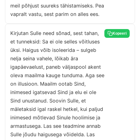
meil põhjust suureks tähistamiseks. Pea
vapralt vastu, sest parim on alles ees.
Kirjutan Sulle need sõnad, sest tahan,
Kopeeri
et tunneksid: Sa ei ole selles võitluses
üksi. Haigus võib isoleerida – sulgeb
nelja seina vahele, lõikab ära
igapäevaelust, paneb väljaspool akent
oleva maailma kauge tunduma. Aga see
on illusioon. Maailm ootab Sind,
inimesed igatsevad Sind ja elu ei ole
Sind unustanud. Soovin Sulle, et
mäletaksid igal raskel hetkel, kui paljud
inimesed mõtlevad Sinule hoolimise ja
armastusega. Las see teadmine annab
Sulle jõudu haigusega võidelda. Las