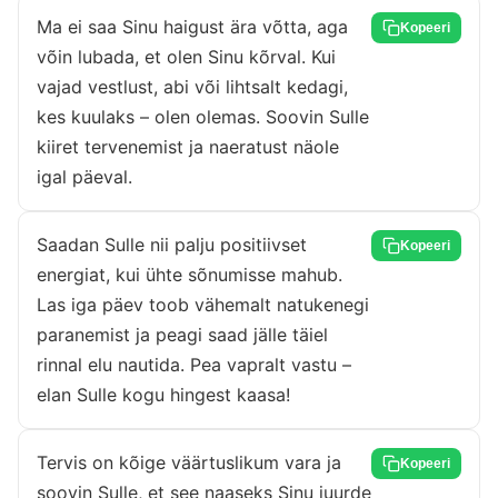
Ma ei saa Sinu haigust ära võtta, aga
Kopeeri
võin lubada, et olen Sinu kõrval. Kui
vajad vestlust, abi või lihtsalt kedagi,
kes kuulaks – olen olemas. Soovin Sulle
kiiret tervenemist ja naeratust näole
igal päeval.
Saadan Sulle nii palju positiivset
Kopeeri
energiat, kui ühte sõnumisse mahub.
Las iga päev toob vähemalt natukenegi
paranemist ja peagi saad jälle täiel
rinnal elu nautida. Pea vapralt vastu –
elan Sulle kogu hingest kaasa!
Tervis on kõige väärtuslikum vara ja
Kopeeri
soovin Sulle, et see naaseks Sinu juurde