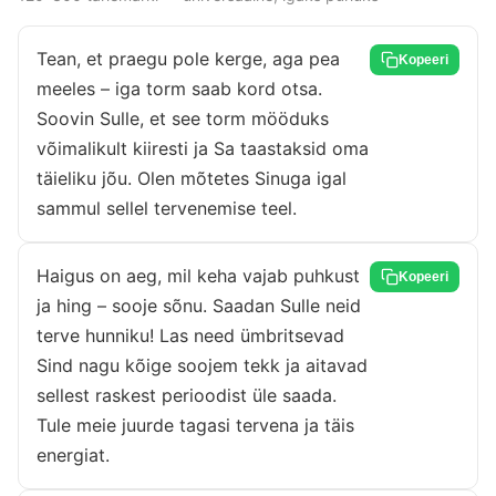
Tean, et praegu pole kerge, aga pea
Kopeeri
meeles – iga torm saab kord otsa.
Soovin Sulle, et see torm mööduks
võimalikult kiiresti ja Sa taastaksid oma
täieliku jõu. Olen mõtetes Sinuga igal
sammul sellel tervenemise teel.
Haigus on aeg, mil keha vajab puhkust
Kopeeri
ja hing – sooje sõnu. Saadan Sulle neid
terve hunniku! Las need ümbritsevad
Sind nagu kõige soojem tekk ja aitavad
sellest raskest perioodist üle saada.
Tule meie juurde tagasi tervena ja täis
energiat.