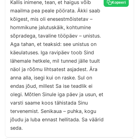
Kallis inimene, tean, et haigus võib
Kopeeri
maailma pea peale pöörata. Äkki saab
kõigest, mis oli enesestmõistetav –
hommikune jalutuskäik, kohtumine
sõpradega, tavaline tööpäev – unistus.
Aga tahan, et teaksid: see unistus on
käeulatuses. Iga ravipäev toob Sind
lähemale hetkele, mil tunned jälle tuult
näol ja rõõmu lihtsatest asjadest. Ära
anna alla, isegi kui on raske. Sul on
endas jõud, millest Sa ise teadlik ei
olegi. Mõtlen Sinule iga päev ja usun, et
varsti saame koos tähistada Sinu
tervenemist. Senikaua – puhka, kogu
jõudu ja luba ennast hellitada. Sa väärid
seda.