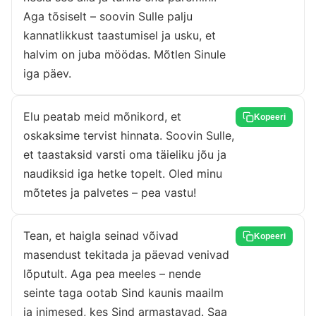
Aga tõsiselt – soovin Sulle palju
kannatlikkust taastumisel ja usku, et
halvim on juba möödas. Mõtlen Sinule
iga päev.
Elu peatab meid mõnikord, et
Kopeeri
oskaksime tervist hinnata. Soovin Sulle,
et taastaksid varsti oma täieliku jõu ja
naudiksid iga hetke topelt. Oled minu
mõtetes ja palvetes – pea vastu!
Tean, et haigla seinad võivad
Kopeeri
masendust tekitada ja päevad venivad
lõputult. Aga pea meeles – nende
seinte taga ootab Sind kaunis maailm
ja inimesed, kes Sind armastavad. Saa