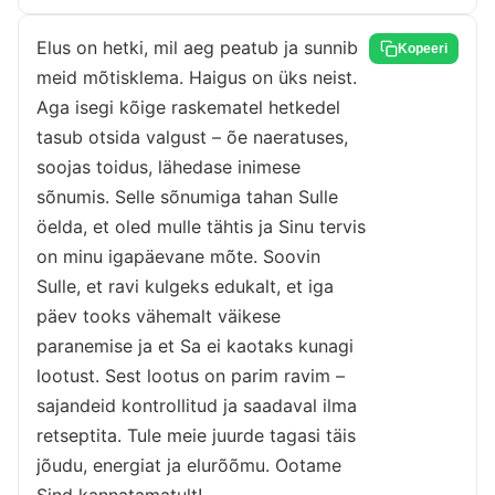
Elus on hetki, mil aeg peatub ja sunnib
Kopeeri
meid mõtisklema. Haigus on üks neist.
Aga isegi kõige raskematel hetkedel
tasub otsida valgust – õe naeratuses,
soojas toidus, lähedase inimese
sõnumis. Selle sõnumiga tahan Sulle
öelda, et oled mulle tähtis ja Sinu tervis
on minu igapäevane mõte. Soovin
Sulle, et ravi kulgeks edukalt, et iga
päev tooks vähemalt väikese
paranemise ja et Sa ei kaotaks kunagi
lootust. Sest lootus on parim ravim –
sajandeid kontrollitud ja saadaval ilma
retseptita. Tule meie juurde tagasi täis
jõudu, energiat ja elurõõmu. Ootame