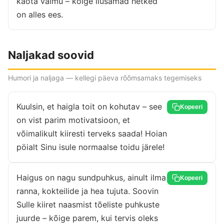
kaota vaimu – kõige ilusamad hetked
on alles ees.
Naljakad soovid
Humori ja naljaga — kellegi päeva rõõmsamaks tegemiseks
Kuulsin, et haigla toit on kohutav – see
Kopeeri
on vist parim motivatsioon, et
võimalikult kiiresti terveks saada! Hoian
pöialt Sinu isule normaalse toidu järele!
Haigus on nagu sundpuhkus, ainult ilma
Kopeeri
ranna, kokteilide ja hea tujuta. Soovin
Sulle kiiret naasmist tõeliste puhkuste
juurde – kõige parem, kui tervis oleks