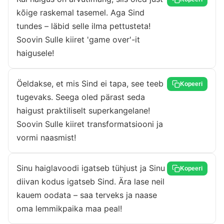
kõige raskemal tasemel. Aga Sind
tundes – läbid selle ilma pettusteta!
Soovin Sulle kiiret 'game over'-it
haigusele!
Öeldakse, et mis Sind ei tapa, see teeb
Kopeeri
tugevaks. Seega oled pärast seda
haigust praktiliselt superkangelane!
Soovin Sulle kiiret transformatsiooni ja
vormi naasmist!
Sinu haiglavoodi igatseb tühjust ja Sinu
Kopeeri
diivan kodus igatseb Sind. Ära lase neil
kauem oodata – saa terveks ja naase
oma lemmikpaika maa peal!