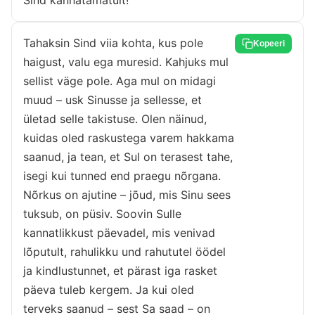
Sind kannatamatult!
Tahaksin Sind viia kohta, kus pole
Kopeeri
haigust, valu ega muresid. Kahjuks mul
sellist väge pole. Aga mul on midagi
muud – usk Sinusse ja sellesse, et
ületad selle takistuse. Olen näinud,
kuidas oled raskustega varem hakkama
saanud, ja tean, et Sul on terasest tahe,
isegi kui tunned end praegu nõrgana.
Nõrkus on ajutine – jõud, mis Sinu sees
tuksub, on püsiv. Soovin Sulle
kannatlikkust päevadel, mis venivad
lõputult, rahulikku und rahututel öödel
ja kindlustunnet, et pärast iga rasket
päeva tuleb kergem. Ja kui oled
terveks saanud – sest Sa saad – on