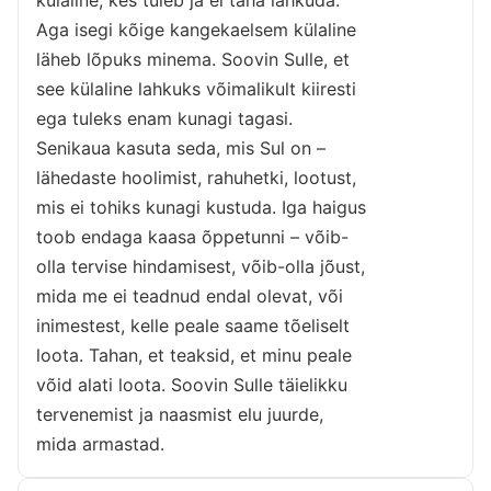
külaline, kes tuleb ja ei taha lahkuda.
Aga isegi kõige kangekaelsem külaline
läheb lõpuks minema. Soovin Sulle, et
see külaline lahkuks võimalikult kiiresti
ega tuleks enam kunagi tagasi.
Senikaua kasuta seda, mis Sul on –
lähedaste hoolimist, rahuhetki, lootust,
mis ei tohiks kunagi kustuda. Iga haigus
toob endaga kaasa õppetunni – võib-
olla tervise hindamisest, võib-olla jõust,
mida me ei teadnud endal olevat, või
inimestest, kelle peale saame tõeliselt
loota. Tahan, et teaksid, et minu peale
võid alati loota. Soovin Sulle täielikku
tervenemist ja naasmist elu juurde,
mida armastad.