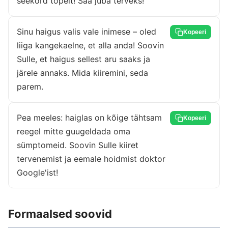
seekord topelt! Saa juba terveks!
Sinu haigus valis vale inimese – oled
Kopeeri
liiga kangekaelne, et alla anda! Soovin
Sulle, et haigus sellest aru saaks ja
järele annaks. Mida kiiremini, seda
parem.
Pea meeles: haiglas on kõige tähtsam
Kopeeri
reegel mitte guugeldada oma
sümptomeid. Soovin Sulle kiiret
tervenemist ja eemale hoidmist doktor
Google'ist!
Formaalsed soovid