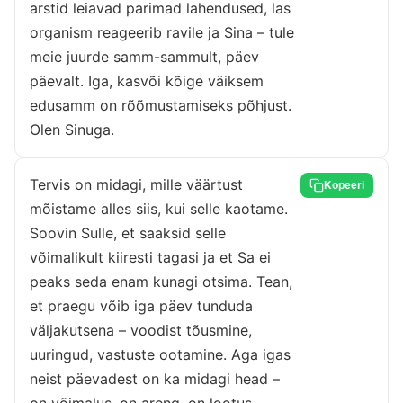
arstid leiavad parimad lahendused, las
organism reageerib ravile ja Sina – tule
meie juurde samm-sammult, päev
päevalt. Iga, kasvõi kõige väiksem
edusamm on rõõmustamiseks põhjust.
Olen Sinuga.
Tervis on midagi, mille väärtust
Kopeeri
mõistame alles siis, kui selle kaotame.
Soovin Sulle, et saaksid selle
võimalikult kiiresti tagasi ja et Sa ei
peaks seda enam kunagi otsima. Tean,
et praegu võib iga päev tunduda
väljakutsena – voodist tõusmine,
uuringud, vastuste ootamine. Aga igas
neist päevadest on ka midagi head –