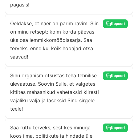
pagasis!
Öeldakse, et naer on parim ravim. Siin
Kopeeri
on minu retsept: kolm korda päevas
üks osa lemmikkomöödiasarja. Saa
terveks, enne kui kõik hooajad otsa
saavad!
Sinu organism otsustas teha tehnilise
Kopeeri
ülevaatuse. Soovin Sulle, et valgetes
kitlites mehaanikud vahetaksid kiiresti
vajaliku välja ja laseksid Sind sirgele
teele!
Saa ruttu terveks, sest kes minuga
Kopeeri
koos ilma, poliitikute ja hindade üle