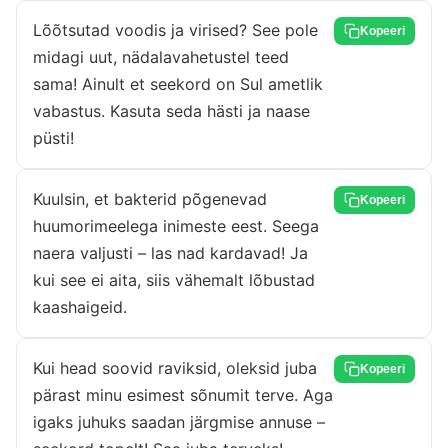
Lõõtsutad voodis ja virised? See pole
Kopeeri
midagi uut, nädalavahetustel teed
sama! Ainult et seekord on Sul ametlik
vabastus. Kasuta seda hästi ja naase
püsti!
Kuulsin, et bakterid põgenevad
Kopeeri
huumorimeelega inimeste eest. Seega
naera valjusti – las nad kardavad! Ja
kui see ei aita, siis vähemalt lõbustad
kaashaigeid.
Kui head soovid raviksid, oleksid juba
Kopeeri
pärast minu esimest sõnumit terve. Aga
igaks juhuks saadan järgmise annuse –