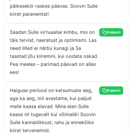
päikesekiir raskes päevas. Soovin Sulle
kiiret paranemist!
Saadan Sulle virtuaalse kimbu, mis on
Kopeeri
täis tervist, naeratust ja optimismi. Las
need lilled ei närbu kunagi ja Sa
taastad jõu kiiremini, kui oodata oskad.
Pea meeles – parimad päevad on alles
ees!
Haiguse periood on katsumuste aeg,
Kopeeri
aga ka aeg, mil avastame, kui paljud
meile kaasa elavad. Mina elan Sulle
kaasa nii tugevalt kui võimalik! Soovin
Sulle kannatlikkust, rahu ja ennekõike
kiiret tervenemist.