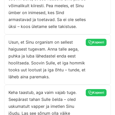
võimalikult kiiresti. Pea meeles, et Sinu
ümber on inimesed, kes Sind
armastavad ja toetavad. Sa ei ole selles
üksi – koos ületame selle takistuse.
Usun, et Sinu organism on sellest
Kopeeri
haigusest tugevam. Anna talle aega,
puhka ja luba lähedastel enda eest
hoolitseda. Soovin Sulle, et iga hommik
tooks uut lootust ja iga õhtu – tunde, et
läheb aina paremaks.
Keha taastub, aga vaim vajab tuge.
Kopeeri
Seepärast tahan Sulle öelda – oled
uskumatult vapper ja imetlen Sinu
jõudu. Las see sõnum olla väike