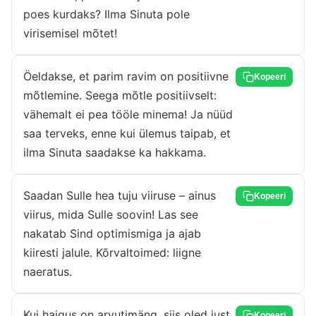
poes kurdaks? Ilma Sinuta pole
virisemisel mõtet!
Öeldakse, et parim ravim on positiivne
Kopeeri
mõtlemine. Seega mõtle positiivselt:
vähemalt ei pea tööle minema! Ja nüüd
saa terveks, enne kui ülemus taipab, et
ilma Sinuta saadakse ka hakkama.
Saadan Sulle hea tuju viiruse – ainus
Kopeeri
viirus, mida Sulle soovin! Las see
nakatab Sind optimismiga ja ajab
kiiresti jalule. Kõrvaltoimed: liigne
naeratus.
Kui haigus on arvutimäng, siis oled just
Kopeeri