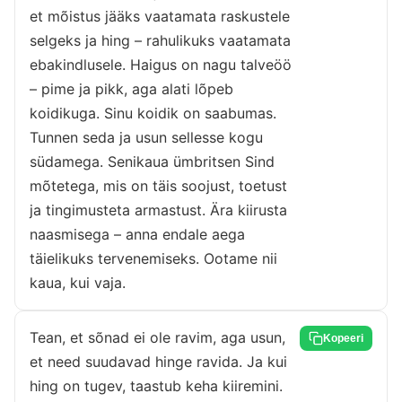
et mõistus jääks vaatamata raskustele
selgeks ja hing – rahulikuks vaatamata
ebakindlusele. Haigus on nagu talveöö
– pime ja pikk, aga alati lõpeb
koidikuga. Sinu koidik on saabumas.
Tunnen seda ja usun sellesse kogu
südamega. Senikaua ümbritsen Sind
mõtetega, mis on täis soojust, toetust
ja tingimusteta armastust. Ära kiirusta
naasmisega – anna endale aega
täielikuks tervenemiseks. Ootame nii
kaua, kui vaja.
Tean, et sõnad ei ole ravim, aga usun,
Kopeeri
et need suudavad hinge ravida. Ja kui
hing on tugev, taastub keha kiiremini.