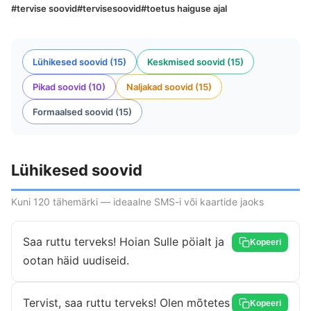
#tervise soovid
#tervisesoovid
#toetus haiguse ajal
Lühikesed soovid (15)
Keskmised soovid (15)
Pikad soovid (10)
Naljakad soovid (15)
Formaalsed soovid (15)
Lühikesed soovid
Kuni 120 tähemärki — ideaalne SMS-i või kaartide jaoks
Saa ruttu terveks! Hoian Sulle pöialt ja
Kopeeri
ootan häid uudiseid.
Tervist, saa ruttu terveks! Olen mõtetes
Kopeeri