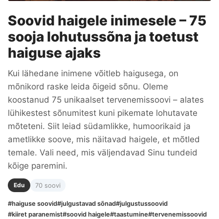
Soovid haigele inimesele – 75
sooja lohutussõna ja toetust
haiguse ajaks
Kui lähedane inimene võitleb haigusega, on
mõnikord raske leida õigeid sõnu. Oleme
koostanud 75 unikaalset tervenemissoovi – alates
lühikestest sõnumitest kuni pikemate lohutavate
mõteteni. Siit leiad südamlikke, humoorikaid ja
ametlikke soove, mis näitavad haigele, et mõtled
temale. Vali need, mis väljendavad Sinu tundeid
kõige paremini.
Edu
70 soovi
#haiguse soovid
#julgustavad sõnad
#julgustussoovid
#kiiret paranemist
#soovid haigele
#taastumine
#tervenemissoovid