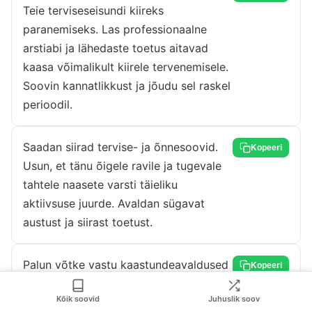
Teie terviseseisundi kiireks
paranemiseks. Las professionaalne
arstiabi ja lähedaste toetus aitavad
kaasa võimalikult kiirele tervenemisele.
Soovin kannatlikkust ja jõudu sel raskel
perioodil.
Saadan siirad tervise- ja õnnesoovid.
Kopeeri
Usun, et tänu õigele ravile ja tugevale
tahtele naasete varsti täieliku
aktiivsuse juurde. Avaldan sügavat
austust ja siirast toetust.
Palun võtke vastu kaastundeavaldused
Kopeeri
seoses praeguse tervisliku olukorraga.
Kõik soovid
Juhuslik soov
Soovin, et raviprotsess kulgeks