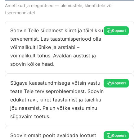
Ametlikud ja elegantsed — ülemustele, klientidele või
tseremooniatel
Soovin Teile südamest kiiret ja täielikku
Kopeeri
tervenemist. Las taastumisperiood olla
võimalikult lühike ja arstiabi –
võimalikult tõhus. Avaldan austust ja
soovin kõike head.
Sügava kaasatundmisega võtsin vastu
Kopeeri
teate Teie terviseprobleemidest. Soovin
edukat ravi, kiiret taastumist ja täieliku
jõu naasmist. Palun võtke vastu minu
sügavaim toetus.
Soovin omalt poolt avaldada lootust
Kopeeri