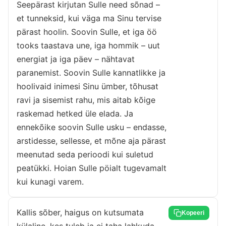
Seepärast kirjutan Sulle need sõnad –
et tunneksid, kui väga ma Sinu tervise
pärast hoolin. Soovin Sulle, et iga öö
tooks taastava une, iga hommik – uut
energiat ja iga päev – nähtavat
paranemist. Soovin Sulle kannatlikke ja
hoolivaid inimesi Sinu ümber, tõhusat
ravi ja sisemist rahu, mis aitab kõige
raskemad hetked üle elada. Ja
ennekõike soovin Sulle usku – endasse,
arstidesse, sellesse, et mõne aja pärast
meenutad seda perioodi kui suletud
peatükki. Hoian Sulle pöialt tugevamalt
kui kunagi varem.
Kallis sõber, haigus on kutsumata
Kopeeri