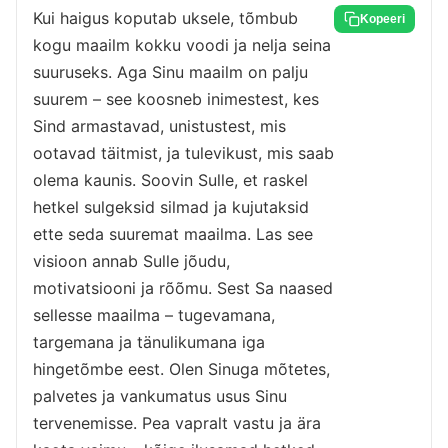
Kui haigus koputab uksele, tõmbub
Kopeeri
kogu maailm kokku voodi ja nelja seina
suuruseks. Aga Sinu maailm on palju
suurem – see koosneb inimestest, kes
Sind armastavad, unistustest, mis
ootavad täitmist, ja tulevikust, mis saab
olema kaunis. Soovin Sulle, et raskel
hetkel sulgeksid silmad ja kujutaksid
ette seda suuremat maailma. Las see
visioon annab Sulle jõudu,
motivatsiooni ja rõõmu. Sest Sa naased
sellesse maailma – tugevamana,
targemana ja tänulikumana iga
hingetõmbe eest. Olen Sinuga mõtetes,
palvetes ja vankumatus usus Sinu
tervenemisse. Pea vapralt vastu ja ära