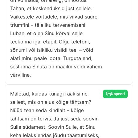
on võimalus, on areng, on lootus.
Tahan, et keskenduksid just sellele.
Väikestele võitudele, mis viivad suure
triumfini – täieliku tervenemiseni.
Luban, et olen Sinu kõrval selle
teekonna igal etapil. Olgu telefoni,
sõnumi või isikliku visiidi teel – võid
alati minu peale loota. Turguta end,
sest ilma Sinuta on maailm veidi vähem
värviline.
Mäletad, kuidas kunagi rääkisime
Kopeeri
sellest, mis on elus kõige tähtsam?
Nüüd tean seda kindlalt – kõige
tähtsam on tervis. Ja just seda soovin
Sulle südamest. Soovin Sulle, et Sinu
keha leiaks endas jõudu taastumiseks,