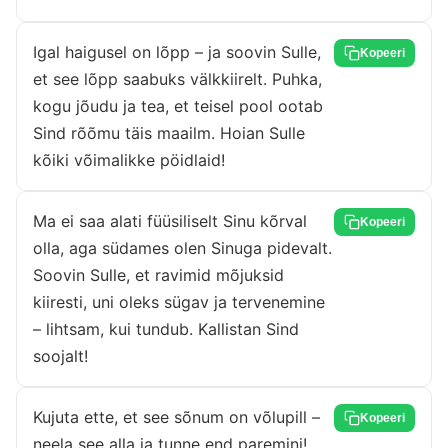
Igal haigusel on lõpp – ja soovin Sulle,
Kopeeri
et see lõpp saabuks välkkiirelt. Puhka,
kogu jõudu ja tea, et teisel pool ootab
Sind rõõmu täis maailm. Hoian Sulle
kõiki võimalikke pöidlaid!
Ma ei saa alati füüsiliselt Sinu kõrval
Kopeeri
olla, aga südames olen Sinuga pidevalt.
Soovin Sulle, et ravimid mõjuksid
kiiresti, uni oleks sügav ja tervenemine
– lihtsam, kui tundub. Kallistan Sind
soojalt!
Kujuta ette, et see sõnum on võlupill –
Kopeeri
neela see alla ja tunne end paremini!