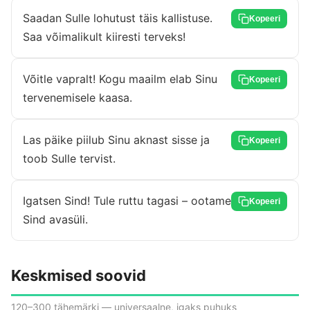
Saadan Sulle lohutust täis kallistuse.
Kopeeri
Saa võimalikult kiiresti terveks!
Võitle vapralt! Kogu maailm elab Sinu
Kopeeri
tervenemisele kaasa.
Las päike piilub Sinu aknast sisse ja
Kopeeri
toob Sulle tervist.
Igatsen Sind! Tule ruttu tagasi – ootame
Kopeeri
Sind avasüli.
Keskmised soovid
120–300 tähemärki — universaalne, igaks puhuks