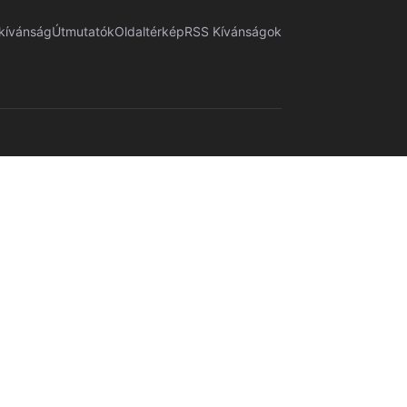
kívánság
Útmutatók
Oldaltérkép
RSS Kívánságok