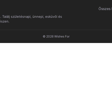
Összes 
 Találj születésnapi, ünnepi, esküvői és
észen.
© 2026
Wishes For