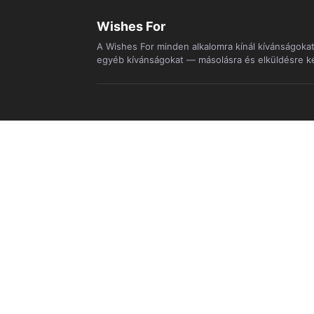
Wishes For
A Wishes For minden alkalomra kínál kívánságokat.
egyéb kívánságokat — másolásra és elküldésre k