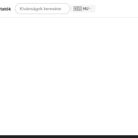
tatók
🇭🇺 HU