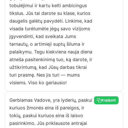
tobulėjimui ir kartu kelti ambicingus
tikslus. Jūs tai darote su klase, kurios
daugelis galėtų pavydėti. Linkime, kad
visada turėtumėte jėgų savo vizijoms
įgyvendinti, kad sveikata Jums
tarnautų, o artimieji suptų šiluma ir
palaikymu. Tegu kiekviena nauja diena
atneša pasitenkinimą tuo, ką darote, ir
užtikrintumą, kad Jūsų darbas tikrai
turi prasmę. Nes jis turi — mums
visiems. Viso ko geriausio!
Gerbiamas Vadove, yra lyderių, paskui
Kopijuoti
kuriuos žmonės eina iš pareigos, ir
tokių, paskui kuriuos eina iš laisvo
pasirinkimo. Jūs priklausote antrajai