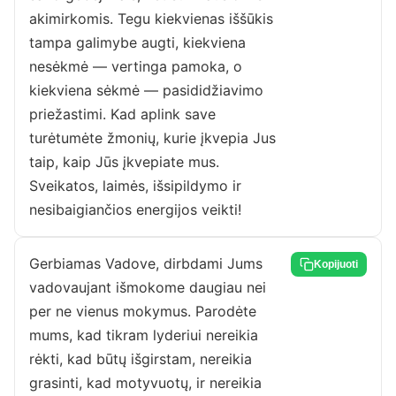
akimirkomis. Tegu kiekvienas iššūkis
tampa galimybe augti, kiekviena
nesėkmė — vertinga pamoka, o
kiekviena sėkmė — pasididžiavimo
priežastimi. Kad aplink save
turėtumėte žmonių, kurie įkvepia Jus
taip, kaip Jūs įkvepiate mus.
Sveikatos, laimės, išsipildymo ir
nesibaigiančios energijos veikti!
Gerbiamas Vadove, dirbdami Jums
Kopijuoti
vadovaujant išmokome daugiau nei
per ne vienus mokymus. Parodėte
mums, kad tikram lyderiui nereikia
rėkti, kad būtų išgirstam, nereikia
grasinti, kad motyvuotų, ir nereikia