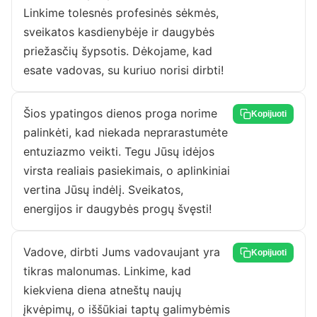
Linkime tolesnės profesinės sėkmės,
sveikatos kasdienybėje ir daugybės
priežasčių šypsotis. Dėkojame, kad
esate vadovas, su kuriuo norisi dirbti!
Šios ypatingos dienos proga norime
Kopijuoti
palinkėti, kad niekada neprarastumėte
entuziazmo veikti. Tegu Jūsų idėjos
virsta realiais pasiekimais, o aplinkiniai
vertina Jūsų indėlį. Sveikatos,
energijos ir daugybės progų švęsti!
Vadove, dirbti Jums vadovaujant yra
Kopijuoti
tikras malonumas. Linkime, kad
kiekviena diena atneštų naujų
įkvėpimų, o iššūkiai taptų galimybėmis