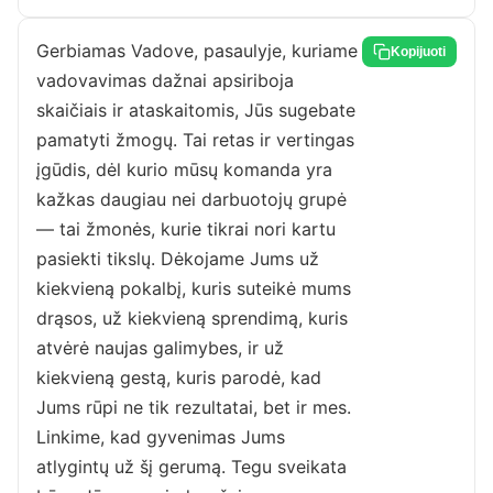
Gerbiamas Vadove, pasaulyje, kuriame
Kopijuoti
vadovavimas dažnai apsiriboja
skaičiais ir ataskaitomis, Jūs sugebate
pamatyti žmogų. Tai retas ir vertingas
įgūdis, dėl kurio mūsų komanda yra
kažkas daugiau nei darbuotojų grupė
— tai žmonės, kurie tikrai nori kartu
pasiekti tikslų. Dėkojame Jums už
kiekvieną pokalbį, kuris suteikė mums
drąsos, už kiekvieną sprendimą, kuris
atvėrė naujas galimybes, ir už
kiekvieną gestą, kuris parodė, kad
Jums rūpi ne tik rezultatai, bet ir mes.
Linkime, kad gyvenimas Jums
atlygintų už šį gerumą. Tegu sveikata