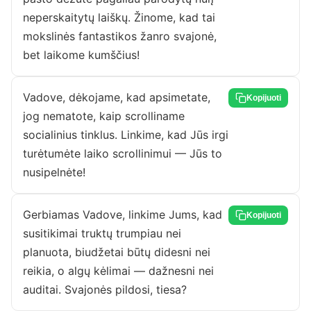
neperskaitytų laiškų. Žinome, kad tai
mokslinės fantastikos žanro svajonė,
bet laikome kumščius!
Vadove, dėkojame, kad apsimetate,
Kopijuoti
jog nematote, kaip scrolliname
socialinius tinklus. Linkime, kad Jūs irgi
turėtumėte laiko scrollinimui — Jūs to
nusipelnėte!
Gerbiamas Vadove, linkime Jums, kad
Kopijuoti
susitikimai truktų trumpiau nei
planuota, biudžetai būtų didesni nei
reikia, o algų kėlimai — dažnesni nei
auditai. Svajonės pildosi, tiesa?