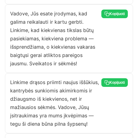
Vadove, Jūs esate įrodymas, kad
Kopijuoti
galima reikalauti ir kartu gerbti.
Linkime, kad kiekvienas tikslas būtų
pasiekiamas, kiekviena problema —
išsprendžiama, o kiekvienas vakaras
baigtųsi gerai atliktos pareigos
jausmu. Sveikatos ir sėkmės!
Linkime drąsos priimti naujus iššūkius,
Kopijuoti
kantrybės sunkiomis akimirkomis ir
džiaugsmo iš kiekvienos, net ir
mažiausios sėkmės. Vadove, Jūsų
įsitraukimas yra mums įkvėpimas —
tegu ši diena būna pilna šypsenų!