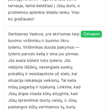
tarnauja, laimė beldžiasi į Jūsų duris, o
problemos aplenkia dideliu lanku. Viso
ko gražiausio!
Gerbiamas Vadove, yra skirtumas tarp
Kopijuoti
buvimo viršininku ir buvimo tikru
lyderiu. Viršininkas duoda įsakymus —
lyderis parodo kelią ir eina juo pirmas.
Jūs esate būtent toks lyderis. Jūs
nebijote iššūkių, nevengiate sunkių
pokalbių ir nesislapstote už stalo, kai
situacija reikalauja veiksmų. Tai kelia
mūsų pagarbą ir lojalumą. Linkime, kad
Jūsų drąsa visada būtų atlyginta, kad
Jūsų sprendimai duotų vaisių, o Jūsų
pastangos būtų vertinamos tų, kurių