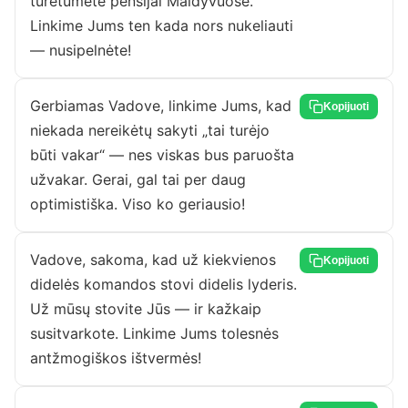
turėtumėte pensijai Maldyvuose.
Linkime Jums ten kada nors nukeliauti
— nusipelnėte!
Gerbiamas Vadove, linkime Jums, kad
Kopijuoti
niekada nereikėtų sakyti „tai turėjo
būti vakar“ — nes viskas bus paruošta
užvakar. Gerai, gal tai per daug
optimistiška. Viso ko geriausio!
Vadove, sakoma, kad už kiekvienos
Kopijuoti
didelės komandos stovi didelis lyderis.
Už mūsų stovite Jūs — ir kažkaip
susitvarkote. Linkime Jums tolesnės
antžmogiškos ištvermės!