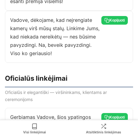
esanti premija visiems!
Vadove, dėkojame, kad neįrengiate
Kopijuoti
kamerų virš mūsų stalų. Linkime Jums,
kad niekada nereikėtų — nes būsime
pavyzdingi. Na, beveik pavyzdingi.
Viso ko geriausio!
Oficialūs linkėjimai
Oficialūs ir elegantiški — viršininkams, klientams ar
ceremonijoms
Gerbiamas Vadove, šios ypatingos
Kopijuoti
dienos proga noriu palinkėti sveikatos,
Visi linkėjimai
Atsitiktinis linkėjimas
sėkmės bei tolesnių profesinių