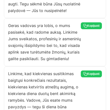
augti. Tegu sėkmė būna Jūsų nuolatinė
palydovė — Jūs to nusipelnėte!
Geras vadovas yra lobis, o mums
Kopijuoti
pasisekė, kad radome auksą. Linkime
Jums sveikatos, profesinių ir asmeninių
svajonių išsipildymo bei to, kad visada
aplink save turėtumėte žmonių, kuriais
galite pasikliauti. Su gimtadieniu!
Linkime, kad kiekvienas susitikimas
Kopijuoti
baigtųsi konkrečiais rezultatais,
kiekvienas ketvirtis atneštų augimą, o
kiekviena diena duotų bent akimirką
ramybės. Vadove, Jūs esate mums
pavyzdys — tegu ši diena būna