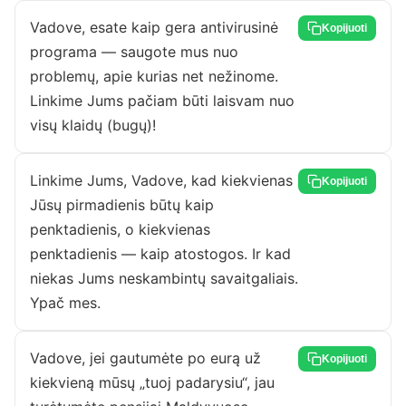
Vadove, esate kaip gera antivirusinė
Kopijuoti
programa — saugote mus nuo
problemų, apie kurias net nežinome.
Linkime Jums pačiam būti laisvam nuo
visų klaidų (bugų)!
Linkime Jums, Vadove, kad kiekvienas
Kopijuoti
Jūsų pirmadienis būtų kaip
penktadienis, o kiekvienas
penktadienis — kaip atostogos. Ir kad
niekas Jums neskambintų savaitgaliais.
Ypač mes.
Vadove, jei gautumėte po eurą už
Kopijuoti
kiekvieną mūsų „tuoj padarysiu“, jau