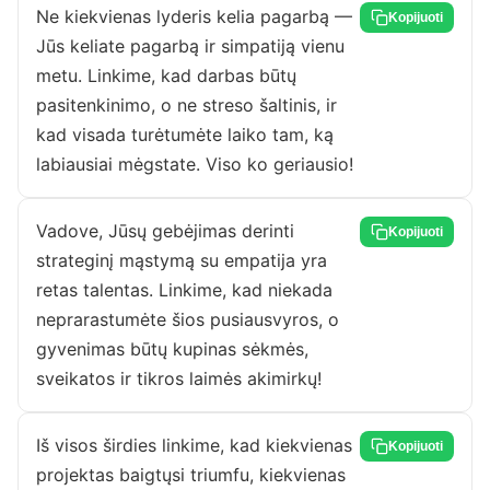
Ne kiekvienas lyderis kelia pagarbą —
Kopijuoti
Jūs keliate pagarbą ir simpatiją vienu
metu. Linkime, kad darbas būtų
pasitenkinimo, o ne streso šaltinis, ir
kad visada turėtumėte laiko tam, ką
labiausiai mėgstate. Viso ko geriausio!
Vadove, Jūsų gebėjimas derinti
Kopijuoti
strateginį mąstymą su empatija yra
retas talentas. Linkime, kad niekada
neprarastumėte šios pusiausvyros, o
gyvenimas būtų kupinas sėkmės,
sveikatos ir tikros laimės akimirkų!
Iš visos širdies linkime, kad kiekvienas
Kopijuoti
projektas baigtųsi triumfu, kiekvienas