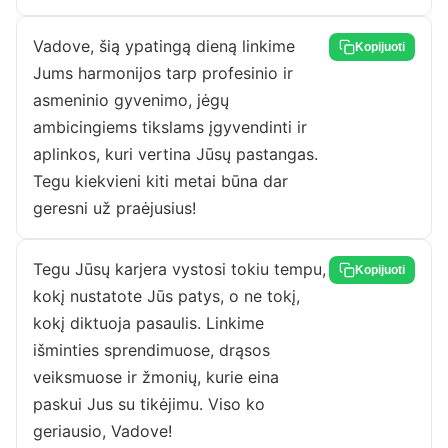
Vadove, šią ypatingą dieną linkime
Kopijuoti
Jums harmonijos tarp profesinio ir
asmeninio gyvenimo, jėgų
ambicingiems tikslams įgyvendinti ir
aplinkos, kuri vertina Jūsų pastangas.
Tegu kiekvieni kiti metai būna dar
geresni už praėjusius!
Tegu Jūsų karjera vystosi tokiu tempu,
Kopijuoti
kokį nustatote Jūs patys, o ne tokį,
kokį diktuoja pasaulis. Linkime
išminties sprendimuose, drąsos
veiksmuose ir žmonių, kurie eina
paskui Jus su tikėjimu. Viso ko
geriausio, Vadove!