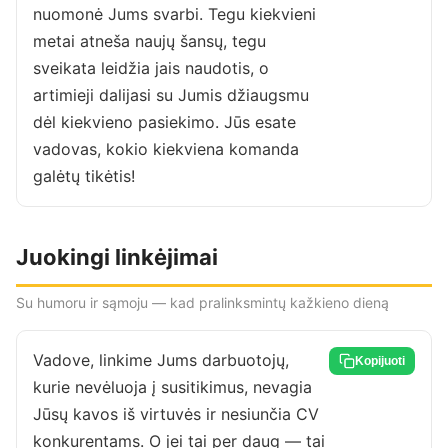
nuomonė Jums svarbi. Tegu kiekvieni
metai atneša naujų šansų, tegu
sveikata leidžia jais naudotis, o
artimieji dalijasi su Jumis džiaugsmu
dėl kiekvieno pasiekimo. Jūs esate
vadovas, kokio kiekviena komanda
galėtų tikėtis!
Juokingi linkėjimai
Su humoru ir sąmoju — kad pralinksmintų kažkieno dieną
Vadove, linkime Jums darbuotojų,
Kopijuoti
kurie nevėluoja į susitikimus, nevagia
Jūsų kavos iš virtuvės ir nesiunčia CV
konkurentams. O jei tai per daug — tai