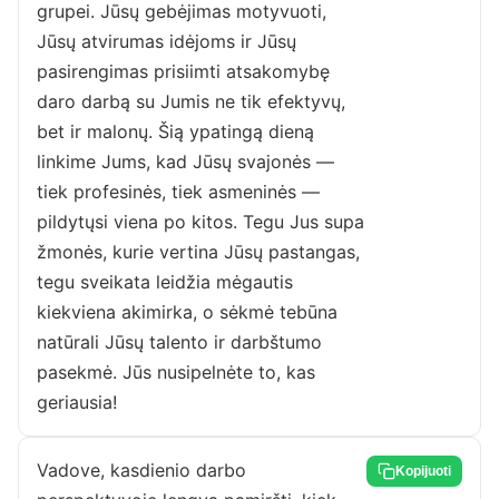
grupei. Jūsų gebėjimas motyvuoti,
Jūsų atvirumas idėjoms ir Jūsų
pasirengimas prisiimti atsakomybę
daro darbą su Jumis ne tik efektyvų,
bet ir malonų. Šią ypatingą dieną
linkime Jums, kad Jūsų svajonės —
tiek profesinės, tiek asmeninės —
pildytųsi viena po kitos. Tegu Jus supa
žmonės, kurie vertina Jūsų pastangas,
tegu sveikata leidžia mėgautis
kiekviena akimirka, o sėkmė tebūna
natūrali Jūsų talento ir darbštumo
pasekmė. Jūs nusipelnėte to, kas
geriausia!
Vadove, kasdienio darbo
Kopijuoti