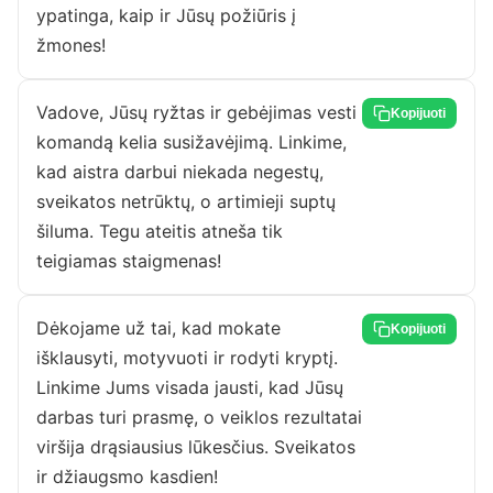
ypatinga, kaip ir Jūsų požiūris į
žmones!
Vadove, Jūsų ryžtas ir gebėjimas vesti
Kopijuoti
komandą kelia susižavėjimą. Linkime,
kad aistra darbui niekada negestų,
sveikatos netrūktų, o artimieji suptų
šiluma. Tegu ateitis atneša tik
teigiamas staigmenas!
Dėkojame už tai, kad mokate
Kopijuoti
išklausyti, motyvuoti ir rodyti kryptį.
Linkime Jums visada jausti, kad Jūsų
darbas turi prasmę, o veiklos rezultatai
viršija drąsiausius lūkesčius. Sveikatos
ir džiaugsmo kasdien!