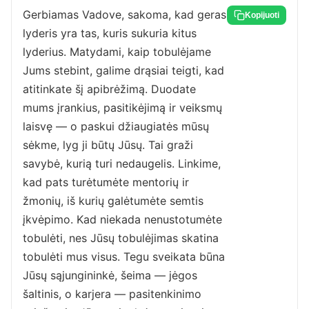
Gerbiamas Vadove, sakoma, kad geras
Kopijuoti
lyderis yra tas, kuris sukuria kitus
lyderius. Matydami, kaip tobulėjame
Jums stebint, galime drąsiai teigti, kad
atitinkate šį apibrėžimą. Duodate
mums įrankius, pasitikėjimą ir veiksmų
laisvę — o paskui džiaugiatės mūsų
sėkme, lyg ji būtų Jūsų. Tai graži
savybė, kurią turi nedaugelis. Linkime,
kad pats turėtumėte mentorių ir
žmonių, iš kurių galėtumėte semtis
įkvėpimo. Kad niekada nenustotumėte
tobulėti, nes Jūsų tobulėjimas skatina
tobulėti mus visus. Tegu sveikata būna
Jūsų sąjungininkė, šeima — jėgos
šaltinis, o karjera — pasitenkinimo