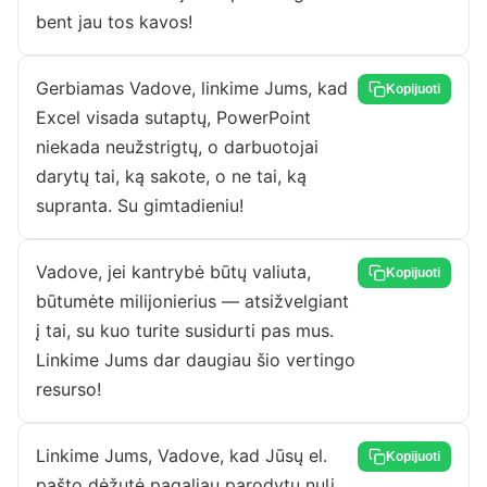
bent jau tos kavos!
Gerbiamas Vadove, linkime Jums, kad
Kopijuoti
Excel visada sutaptų, PowerPoint
niekada neužstrigtų, o darbuotojai
darytų tai, ką sakote, o ne tai, ką
supranta. Su gimtadieniu!
Vadove, jei kantrybė būtų valiuta,
Kopijuoti
būtumėte milijonierius — atsižvelgiant
į tai, su kuo turite susidurti pas mus.
Linkime Jums dar daugiau šio vertingo
resurso!
Linkime Jums, Vadove, kad Jūsų el.
Kopijuoti
pašto dėžutė pagaliau parodytų nulį