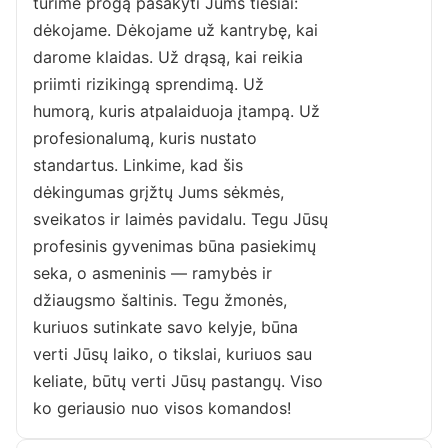
turime progą pasakyti Jums tiesiai:
dėkojame. Dėkojame už kantrybę, kai
darome klaidas. Už drąsą, kai reikia
priimti rizikingą sprendimą. Už
humorą, kuris atpalaiduoja įtampą. Už
profesionalumą, kuris nustato
standartus. Linkime, kad šis
dėkingumas grįžtų Jums sėkmės,
sveikatos ir laimės pavidalu. Tegu Jūsų
profesinis gyvenimas būna pasiekimų
seka, o asmeninis — ramybės ir
džiaugsmo šaltinis. Tegu žmonės,
kuriuos sutinkate savo kelyje, būna
verti Jūsų laiko, o tikslai, kuriuos sau
keliate, būtų verti Jūsų pastangų. Viso
ko geriausio nuo visos komandos!