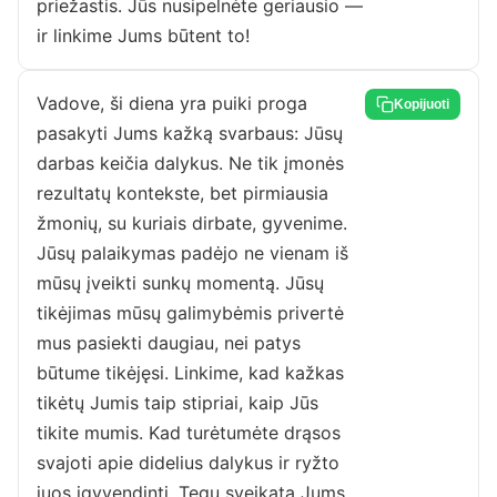
priežastis. Jūs nusipelnėte geriausio —
ir linkime Jums būtent to!
Vadove, ši diena yra puiki proga
Kopijuoti
pasakyti Jums kažką svarbaus: Jūsų
darbas keičia dalykus. Ne tik įmonės
rezultatų kontekste, bet pirmiausia
žmonių, su kuriais dirbate, gyvenime.
Jūsų palaikymas padėjo ne vienam iš
mūsų įveikti sunkų momentą. Jūsų
tikėjimas mūsų galimybėmis privertė
mus pasiekti daugiau, nei patys
būtume tikėjęsi. Linkime, kad kažkas
tikėtų Jumis taip stipriai, kaip Jūs
tikite mumis. Kad turėtumėte drąsos
svajoti apie didelius dalykus ir ryžto
juos įgyvendinti. Tegu sveikata Jums