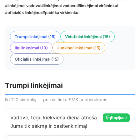
#linkėjimai vadovui
#linkėjimai vadovui
#linkėjimai viršininkui
#oficialūs linkėjimai
#padėka viršininkui
Trumpi linkėjimai (15)
Vidutiniai linkėjimai (15)
Ilgi linkėjimai (10)
Juokingi linkėjimai (15)
Oficialūs linkėjimai (15)
Trumpi linkėjimai
Iki 120 simbolių — puikiai tinka SMS ar atvirukams
Vadove, tegu kiekviena diena atneša
Kopijuoti
Jums tik sėkmę ir pasitenkinimą!