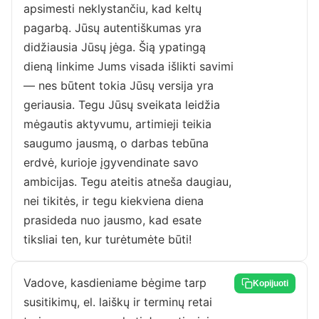
apsimesti neklystančiu, kad keltų
pagarbą. Jūsų autentiškumas yra
didžiausia Jūsų jėga. Šią ypatingą
dieną linkime Jums visada išlikti savimi
— nes būtent tokia Jūsų versija yra
geriausia. Tegu Jūsų sveikata leidžia
mėgautis aktyvumu, artimieji teikia
saugumo jausmą, o darbas tebūna
erdvė, kurioje įgyvendinate savo
ambicijas. Tegu ateitis atneša daugiau,
nei tikitės, ir tegu kiekviena diena
prasideda nuo jausmo, kad esate
tiksliai ten, kur turėtumėte būti!
Vadove, kasdieniame bėgime tarp
Kopijuoti
susitikimų, el. laiškų ir terminų retai