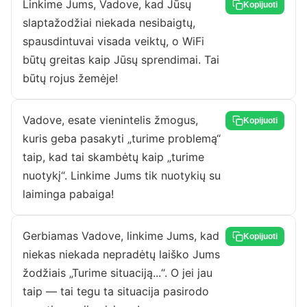
Linkime Jums, Vadove, kad Jūsų
Kopijuoti
slaptažodžiai niekada nesibaigtų,
spausdintuvai visada veiktų, o WiFi
būtų greitas kaip Jūsų sprendimai. Tai
būtų rojus žemėje!
Vadove, esate vienintelis žmogus,
Kopijuoti
kuris geba pasakyti „turime problemą“
taip, kad tai skambėtų kaip „turime
nuotykį“. Linkime Jums tik nuotykių su
laiminga pabaiga!
Gerbiamas Vadove, linkime Jums, kad
Kopijuoti
niekas niekada nepradėtų laiško Jums
žodžiais „Turime situaciją...“. O jei jau
taip — tai tegu ta situacija pasirodo