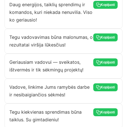
Daug energijos, taiklių sprendimų ir
Kopijuoti
komandos, kuri niekada nenuvilia. Viso
ko geriausio!
Tegu vadovavimas būna malonumas, o
Kopijuoti
rezultatai viršija lūkesčius!
Geriausiam vadovui — sveikatos,
Kopijuoti
ištvermės ir tik sėkmingų projektų!
Vadove, linkime Jums ramybės darbe
Kopijuoti
ir nesibaigiančios sėkmės!
Tegu kiekvienas sprendimas būna
Kopijuoti
taiklus. Su gimtadieniu!