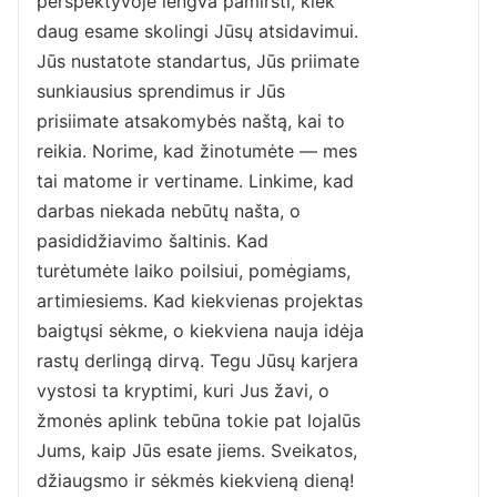
perspektyvoje lengva pamiršti, kiek
daug esame skolingi Jūsų atsidavimui.
Jūs nustatote standartus, Jūs priimate
sunkiausius sprendimus ir Jūs
prisiimate atsakomybės naštą, kai to
reikia. Norime, kad žinotumėte — mes
tai matome ir vertiname. Linkime, kad
darbas niekada nebūtų našta, o
pasididžiavimo šaltinis. Kad
turėtumėte laiko poilsiui, pomėgiams,
artimiesiems. Kad kiekvienas projektas
baigtųsi sėkme, o kiekviena nauja idėja
rastų derlingą dirvą. Tegu Jūsų karjera
vystosi ta kryptimi, kuri Jus žavi, o
žmonės aplink tebūna tokie pat lojalūs
Jums, kaip Jūs esate jiems. Sveikatos,
džiaugsmo ir sėkmės kiekvieną dieną!