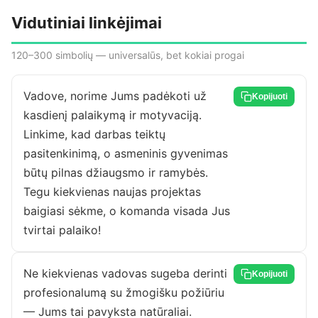
Vidutiniai linkėjimai
120–300 simbolių — universalūs, bet kokiai progai
Vadove, norime Jums padėkoti už
Kopijuoti
kasdienį palaikymą ir motyvaciją.
Linkime, kad darbas teiktų
pasitenkinimą, o asmeninis gyvenimas
būtų pilnas džiaugsmo ir ramybės.
Tegu kiekvienas naujas projektas
baigiasi sėkme, o komanda visada Jus
tvirtai palaiko!
Ne kiekvienas vadovas sugeba derinti
Kopijuoti
profesionalumą su žmogišku požiūriu
— Jums tai pavyksta natūraliai.