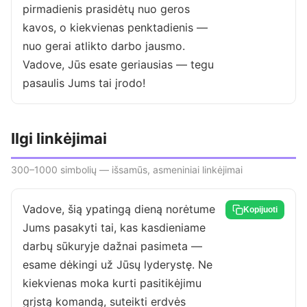
pirmadienis prasidėtų nuo geros
kavos, o kiekvienas penktadienis —
nuo gerai atlikto darbo jausmo.
Vadove, Jūs esate geriausias — tegu
pasaulis Jums tai įrodo!
Ilgi linkėjimai
300–1000 simbolių — išsamūs, asmeniniai linkėjimai
Vadove, šią ypatingą dieną norėtume
Kopijuoti
Jums pasakyti tai, kas kasdieniame
darbų sūkuryje dažnai pasimeta —
esame dėkingi už Jūsų lyderystę. Ne
kiekvienas moka kurti pasitikėjimu
grįstą komandą, suteikti erdvės