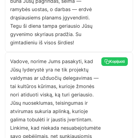
būna Jūsų pagrindas, šeima —
ramybės uostas, o darbas — erdvė
drąsiausiems planams įgyvendinti.
Tegu ši diena tampa geriausio Jūsų
gyvenimo skyriaus pradžia. Su
gimtadieniu iš visos širdies!
Vadove, norime Jums pasakyti, kad
Kopijuoti
Jūsų lyderystė yra ne tik projektų
valdymas ar užduočių delegavimas —
tai kultūros kūrimas, kurioje žmonės
nori atiduoti viską, ką turi geriausio.
Jūsų nuoseklumas, teisingumas ir
atvirumas sukuria aplinką, kurioje
galima tobulėti ir jaustis įvertintam.
Linkime, kad niekada nesuabejotumėte
savo gebėjimais, net sunkiausiomis