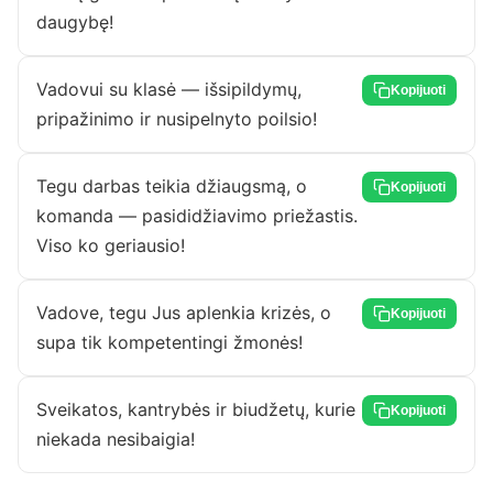
daugybę!
Vadovui su klasė — išsipildymų,
Kopijuoti
pripažinimo ir nusipelnyto poilsio!
Tegu darbas teikia džiaugsmą, o
Kopijuoti
komanda — pasididžiavimo priežastis.
Viso ko geriausio!
Vadove, tegu Jus aplenkia krizės, o
Kopijuoti
supa tik kompetentingi žmonės!
Sveikatos, kantrybės ir biudžetų, kurie
Kopijuoti
niekada nesibaigia!