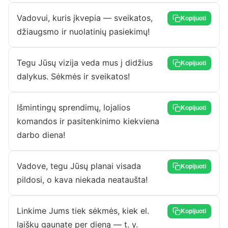
Vadovui, kuris įkvepia — sveikatos,
Kopijuoti
džiaugsmo ir nuolatinių pasiekimų!
Tegu Jūsų vizija veda mus į didžius
Kopijuoti
dalykus. Sėkmės ir sveikatos!
Išmintingų sprendimų, lojalios
Kopijuoti
komandos ir pasitenkinimo kiekviena
darbo diena!
Vadove, tegu Jūsų planai visada
Kopijuoti
pildosi, o kava niekada neataušta!
Linkime Jums tiek sėkmės, kiek el.
Kopijuoti
laiškų gaunate per dieną — t. y.