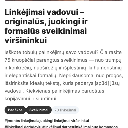
Linkėjimai vadovui –
originalūs, juokingi ir
formalūs sveikinimai
viršininkui
Ieškote tobulų palinkėjimų savo vadovui? Čia rasite
75 kruopščiai parengtus sveikinimus — nuo trumpų
ir konkrečių, nuoširdžių ir išplėstinių iki humoristinių
ir elegantiškai formalių. Nepriklausomai nuo progos,
išsirinksite idealų tekstą, kuris padarys įspūdį jūsų
vadovui. Kiekvienas palinkėjimas paruoštas
kopijavimui ir siuntimui.
Padėkos
Sveikinimai
70 linkėjimai
#įmonės linkėjimai
#juokingi linkėjimai viršininkui
#linkėjimai darbdaviui
#linkėjimai darbe
#linkėjimai nuo komandos