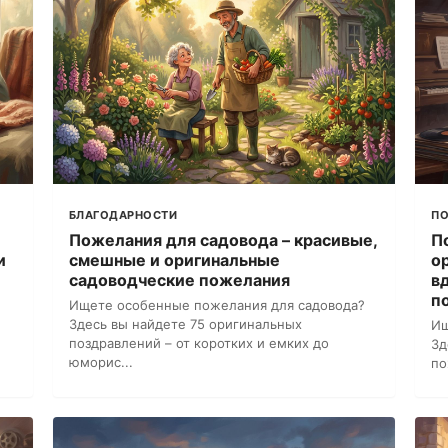
БЛАГОДАРНОСТИ
ПО
Пожелания для садовода – красивые,
П
и
смешные и оригинальные
о
садоводческие пожелания
в
п
Ищете особенные пожелания для садовода?
Здесь вы найдете 75 оригинальных
Ищ
поздравлений – от коротких и емких до
Зд
юморис...
по