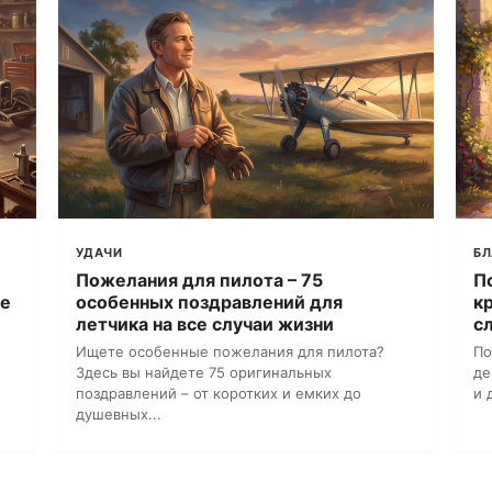
УДАЧИ
Б
Пожелания для пилота – 75
П
ые
особенных поздравлений для
к
летчика на все случаи жизни
с
Ищете особенные пожелания для пилота?
По
Здесь вы найдете 75 оригинальных
де
поздравлений – от коротких и емких до
и 
душевных...