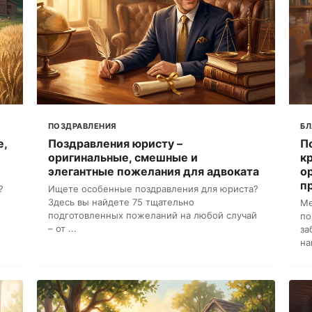
ПОЗДРАВЛЕНИЯ
Б
е,
Поздравления юристу –
П
оригинальные, смешные и
к
элегантные пожелания для адвоката
о
п
?
Ищете особенные поздравления для юриста?
Здесь вы найдете 75 тщательно
Ме
подготовленных пожеланий на любой случай
по
– от ...
за
на