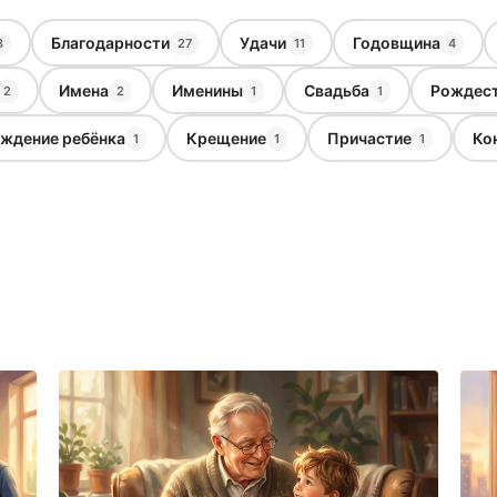
Благодарности
Удачи
Годовщина
8
27
11
4
Имена
Именины
Свадьба
Рождес
2
2
1
1
ждение ребёнка
Крещение
Причастие
Ко
1
1
1