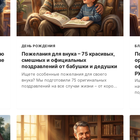
ДЕНЬ РОЖДЕНИЯ
Б
лю
Пожелания для внука – 75 красивых,
П
ые
смешных и официальных
о
поздравлений от бабушки и дедушки
о
р
Ищете особенные пожелания для своего
внука? Мы подготовили 75 оригинальных
Ищ
поздравлений на все случаи жизни – от коро...
на
по