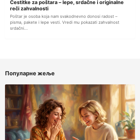
Čestitke za poštara – lepe, srdačne i originalne
reči zahvalnosti
Poštar je osoba koja nam svakodnevno donosi radost –
pisma, pakete i lepe vesti. Vredi mu pokazati zahvalnost
srdačni...
Популарне жеље