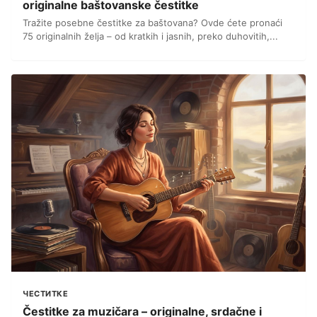
originalne baštovanske čestitke
Tražite posebne čestitke za baštovana? Ovde ćete pronaći
75 originalnih želja – od kratkih i jasnih, preko duhovitih,...
ЧЕСТИТКЕ
Čestitke za muzičara – originalne, srdačne i