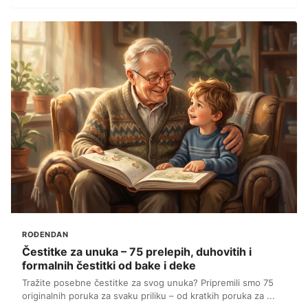
ROĐENDAN
Čestitke za unuka – 75 prelepih, duhovitih i
formalnih čestitki od bake i deke
Tražite posebne čestitke za svog unuka? Pripremili smo 75
originalnih poruka za svaku priliku – od kratkih poruka za ...