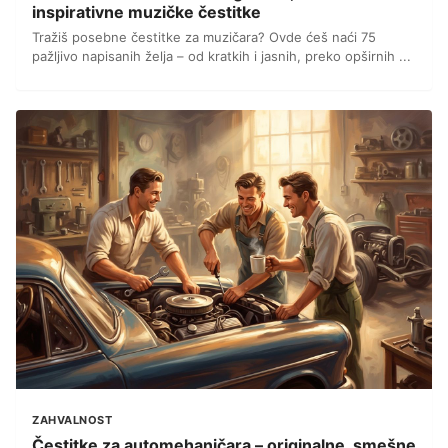
inspirativne muzičke čestitke
Tražiš posebne čestitke za muzičara? Ovde ćeš naći 75
pažljivo napisanih želja – od kratkih i jasnih, preko opširnih ...
ZAHVALNOST
Čestitke za automehaničara – originalne, smešne