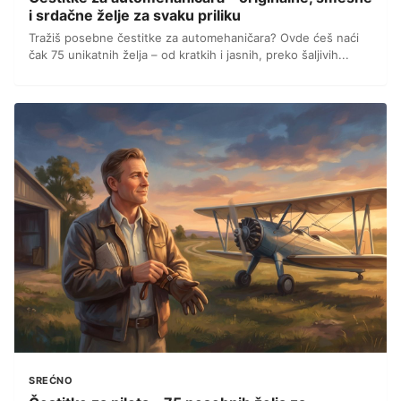
i srdačne želje za svaku priliku
Tražiš posebne čestitke za automehaničara? Ovde ćeš naći
čak 75 unikatnih želja – od kratkih i jasnih, preko šaljivih...
SREĆNO