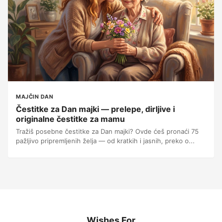
MAJČIN DAN
Čestitke za Dan majki — prelepe, dirljive i
originalne čestitke za mamu
Tražiš posebne čestitke za Dan majki? Ovde ćeš pronaći 75
pažljivo pripremljenih želja — od kratkih i jasnih, preko o...
Wishes For