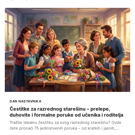
DAN NASTAVNIKA
Čestitke za razrednog starešinu – prelepe,
duhovite i formalne poruke od učenika i roditelja
Tražite idealnu čestitku za svog razrednog starešinu? Ovde
ćete pronaći 75 jedinstvenih poruka – od kratkih i jasnih,...