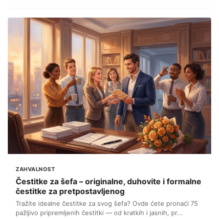
ZAHVALNOST
Čestitke za šefa – originalne, duhovite i formalne
čestitke za pretpostavljenog
Tražite idealne čestitke za svog šefa? Ovde ćete pronaći 75
pažljivo pripremljenih čestitki — od kratkih i jasnih, pr...