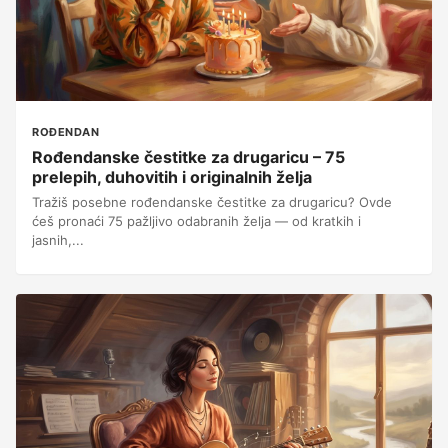
ROĐENDAN
Rođendanske čestitke za drugaricu – 75
prelepih, duhovitih i originalnih želja
Tražiš posebne rođendanske čestitke za drugaricu? Ovde
ćeš pronaći 75 pažljivo odabranih želja — od kratkih i
jasnih,...