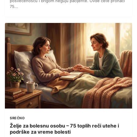
posvećenošću i brigom neguju pacijente. Ovde ćete pronaći
75...
SREĆNO
Želje za bolesnu osobu – 75 toplih reči utehe i
podrške za vreme bolesti