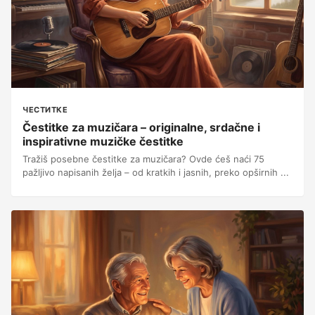
ЧЕСТИТКЕ
Čestitke za muzičara – originalne, srdačne i
inspirativne muzičke čestitke
Tražiš posebne čestitke za muzičara? Ovde ćeš naći 75
pažljivo napisanih želja – od kratkih i jasnih, preko opširnih ...