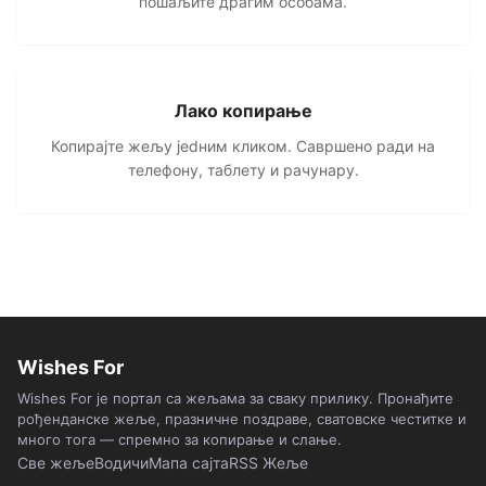
пошаљите драгим особама.
Лако копирање
Копирајте жељу jedним кликом. Савршено ради на
телефону, таблету и рачунару.
Wishes For
Wishes For је портал са жељама за сваку прилику. Пронађите
рођенданске жеље, празничне поздраве, сватовске честитке и
много тога — спремно за копирање и слање.
Све жеље
Водичи
Мапа сајта
RSS Жеље