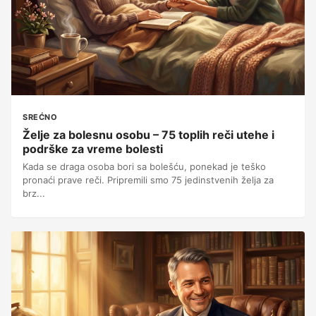
SREĆNO
Želje za bolesnu osobu – 75 toplih reči utehe i
podrške za vreme bolesti
Kada se draga osoba bori sa bolešću, ponekad je teško
pronaći prave reči. Pripremili smo 75 jedinstvenih želja za
brz...