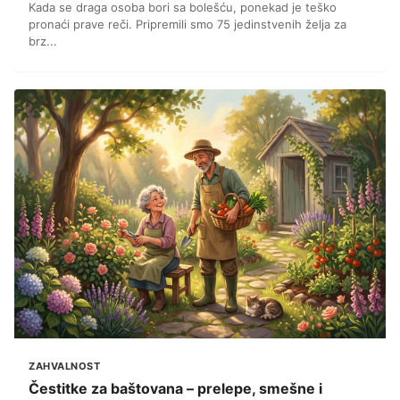
Kada se draga osoba bori sa bolešću, ponekad je teško
pronaći prave reči. Pripremili smo 75 jedinstvenih želja za
brz...
ZAHVALNOST
Čestitke za baštovana – prelepe, smešne i