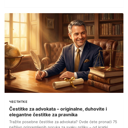
ЧЕСТИТКЕ
Čestitke za advokata – originalne, duhovite i
elegantne čestitke za pravnika
Tražite posebne čestitke za advokata? Ovde ćete pronaći 75
pažljivo pripremljenih poruka za svaku priliku – od kratki...