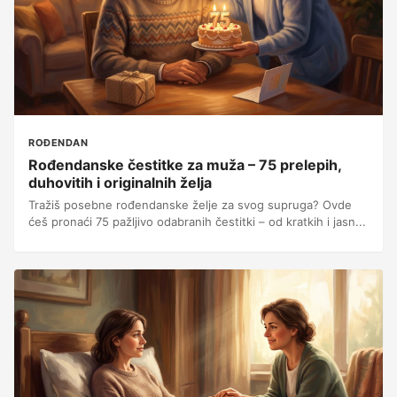
ROĐENDAN
Rođendanske čestitke za muža – 75 prelepih,
duhovitih i originalnih želja
Tražiš posebne rođendanske želje za svog supruga? Ovde
ćeš pronaći 75 pažljivo odabranih čestitki – od kratkih i jasn...