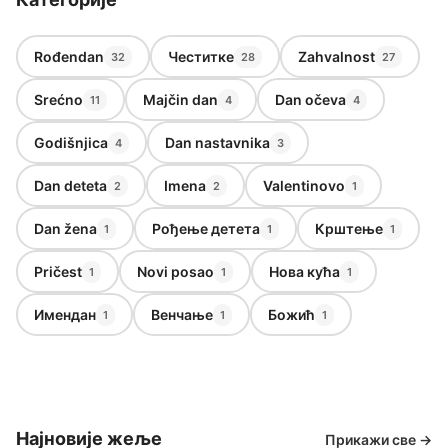
Rođendan
Честитке
Zahvalnost
32
28
27
Srećno
Majčin dan
Dan očeva
11
4
4
Godišnjica
Dan nastavnika
4
3
Dan deteta
Imena
Valentinovo
2
2
1
Dan žena
Рођење детета
Крштење
1
1
1
Pričest
Novi posao
Нова кућа
1
1
1
Имендан
Венчање
Божић
1
1
1
Најновије жеље
Прикажи све →