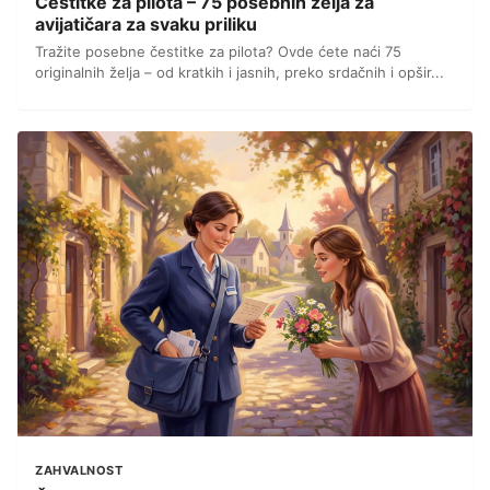
Čestitke za pilota – 75 posebnih želja za
avijatičara za svaku priliku
Tražite posebne čestitke za pilota? Ovde ćete naći 75
originalnih želja – od kratkih i jasnih, preko srdačnih i opšir...
ZAHVALNOST