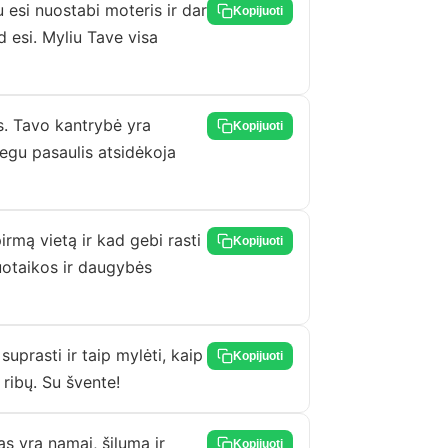
 esi nuostabi moteris ir dar
Kopijuoti
 esi. Myliu Tave visa
s. Tavo kantrybė yra
Kopijuoti
Tegu pasaulis atsidėkoja
rmą vietą ir kad gebi rasti
Kopijuoti
uotaikos ir daugybės
uprasti ir taip mylėti, kaip
Kopijuoti
 ribų. Su švente!
s yra namai, šiluma ir
Kopijuoti