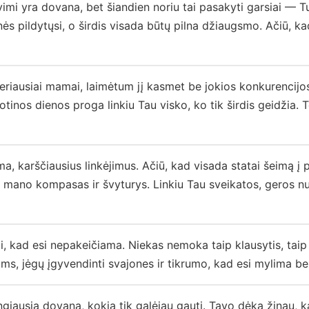
imi yra dovana, bet šiandien noriu tai pasakyti garsiai — Tu
s pildytųsi, o širdis visada būtų pilna džiaugsmo. Ačiū, kad
riausiai mamai, laimėtum jį kasmet be jokios konkurencijo
tinos dienos proga linkiu Tau visko, ko tik širdis geidžia. 
 karščiausius linkėjimus. Ačiū, kad visada statai šeimą į pi
i mano kompasas ir švyturys. Linkiu Tau sveikatos, geros n
, kad esi nepakeičiama. Niekas nemoka taip klausytis, taip s
ms, jėgų įgyvendinti svajones ir tikrumo, kad esi mylima be
iausia dovana, kokią tik galėjau gauti. Tavo dėka žinau, ka