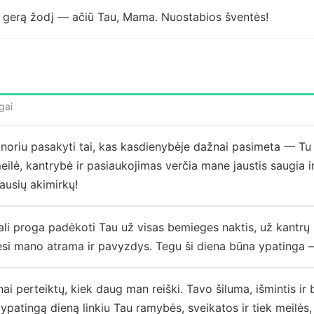
ą gerą žodį — ačiū Tau, Mama. Nuostabios šventės!
gai
oriu pasakyti tai, kas kasdienybėje dažnai pasimeta — Tu 
lė, kantrybė ir pasiaukojimas verčia mane jaustis saugia i
ausių akimirkų!
ali proga padėkoti Tau už visas bemieges naktis, už kant
 esi mano atrama ir pavyzdys. Tegu ši diena būna ypatinga —
ai perteiktų, kiek daug man reiški. Tavo šiluma, išmintis ir
ypatingą dieną linkiu Tau ramybės, sveikatos ir tiek meilės, 