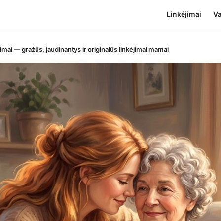
Linkėjimai
Va
mai — gražūs, jaudinantys ir originalūs linkėjimai mamai