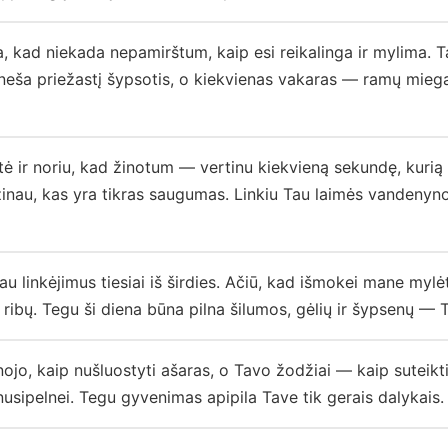
 kad niekada nepamirštum, kaip esi reikalinga ir mylima. T
atneša priežastį šypsotis, o kiekvienas vakaras — ramų miegą
 ir noriu, kad žinotum — vertinu kiekvieną sekundę, kurią 
au, kas yra tikras saugumas. Linkiu Tau laimės vandenyno 
linkėjimus tiesiai iš širdies. Ačiū, kad išmokei mane mylėti
ribų. Tegu ši diena būna pilna šilumos, gėlių ir šypsenų — T
jo, kaip nušluostyti ašaras, o Tavo žodžiai — kaip suteikti
 nusipelnei. Tegu gyvenimas apipila Tave tik gerais dalykais.