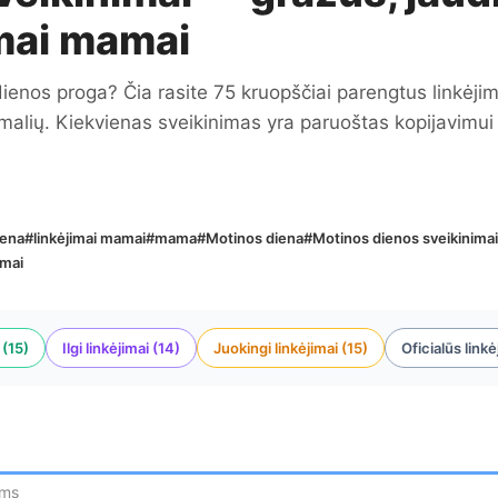
imai mamai
dienos proga? Čia rasite 75 kruopščiai parengtus linkėji
ormalių. Kiekvienas sveikinimas yra paruoštas kopijavimui
iena
#linkėjimai mamai
#mama
#Motinos diena
#Motinos dienos sveikinimai
amai
 (15)
Ilgi linkėjimai (14)
Juokingi linkėjimai (15)
Oficialūs linkė
ams