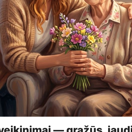
eikinimai — gražūs, jaudi