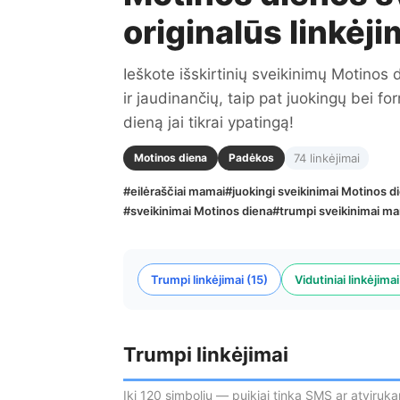
originalūs linkėj
Ieškote išskirtinių sveikinimų Motinos 
ir jaudinančių, taip pat juokingų bei f
dieną jai tikrai ypatingą!
Motinos diena
Padėkos
74 linkėjimai
#eilėraščiai mamai
#juokingi sveikinimai Motinos d
#sveikinimai Motinos diena
#trumpi sveikinimai m
Trumpi linkėjimai (15)
Vidutiniai linkėjimai
Trumpi linkėjimai
Iki 120 simbolių — puikiai tinka SMS ar atviruk