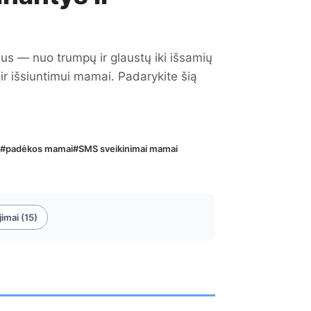
mus — nuo trumpų ir glaustų iki išsamių
 ir išsiuntimui mamai. Padarykite šią
#padėkos mamai
#SMS sveikinimai mamai
jimai (15)