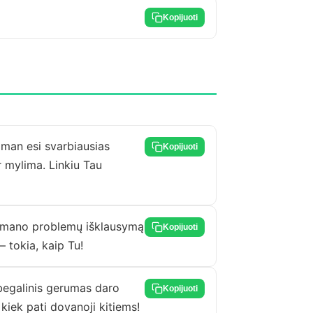
Kopijuoti
man esi svarbiausias
Kopijuoti
r mylima. Linkiu Tau
rų mano problemų išklausymą
Kopijuoti
 tokia, kaip Tu!
 begalinis gerumas daro
Kopijuoti
kiek pati dovanoji kitiems!