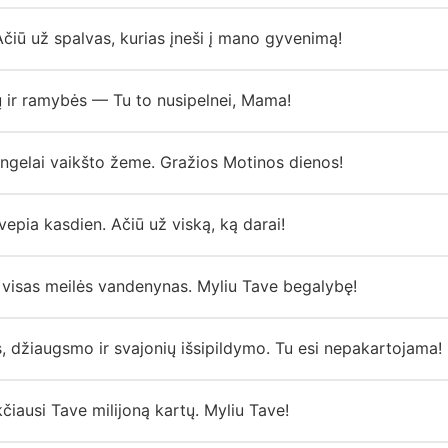
čiū už spalvas, kurias įneši į mano gyvenimą!
ų ir ramybės — Tu to nusipelnei, Mama!
ngelai vaikšto žeme. Gražios Motinos dienos!
epia kasdien. Ačiū už viską, ką darai!
visas meilės vandenynas. Myliu Tave begalybę!
, džiaugsmo ir svajonių išsipildymo. Tu esi nepakartojama!
čiausi Tave milijoną kartų. Myliu Tave!