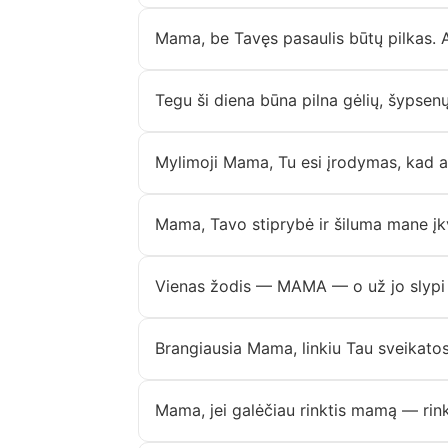
Mama, be Tavęs pasaulis būtų pilkas. A
Tegu ši diena būna pilna gėlių, šypsen
Mylimoji Mama, Tu esi įrodymas, kad a
Mama, Tavo stiprybė ir šiluma mane įkv
Vienas žodis — MAMA — o už jo slypi 
Brangiausia Mama, linkiu Tau sveikatos
Mama, jei galėčiau rinktis mamą — rink