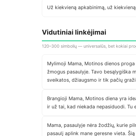
Už kiekvieną apkabinimą, už kiekvien
Vidutiniai linkėjimai
120–300 simbolių — universalūs, bet kokiai pro
Mylimoji Mama, Motinos dienos proga n
žmogus pasaulyje. Tavo besąlygiška mei
sveikatos, džiaugsmo ir tik pačių graži
Brangioji Mama, Motinos diena yra ide
ir už tai, kad niekada nepasiduodi. Tu
Mama, pasaulyje nėra žodžių, kurie piln
pasaulį aplink mane geresne vieta. Šią 