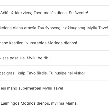
Ačiū už kiekvieną Tavo meilės dieną. Su švente!
kviena diena atneša Tau šypseną ir džiaugsmą. Myliu Tave!
mane kasdien. Nuostabios Motinos dienos!
isas pasaulis. Myliu be ribų!
at graži, kaip Tavo širdis. Tu nusipelnei visko!
 esi mano superherojė! Myliu Tave!
. Laimingos Motinos dienos, mylima Mama!