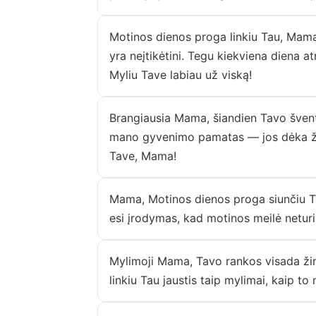
Motinos dienos proga linkiu Tau, Mama,
yra neįtikėtini. Tegu kiekviena diena 
Myliu Tave labiau už viską!
Brangiausia Mama, šiandien Tavo šventė
mano gyvenimo pamatas — jos dėka žin
Tave, Mama!
Mama, Motinos dienos proga siunčiu Tau 
esi įrodymas, kad motinos meilė neturi 
Mylimoji Mama, Tavo rankos visada žino
linkiu Tau jaustis taip mylimai, kaip to