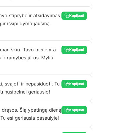
avo stiprybė ir atsidavimas
Kopijuoti
 ir išsipildymo jausmą.
man skiri. Tavo meilė yra
Kopijuoti
ir ramybės jūros. Myliu
, svajoti ir nepasiduoti. Tu
Kopijuoti
u nusipelnei geriausio!
 drąsos. Šią ypatingą dieną
Kopijuoti
 Tu esi geriausia pasaulyje!