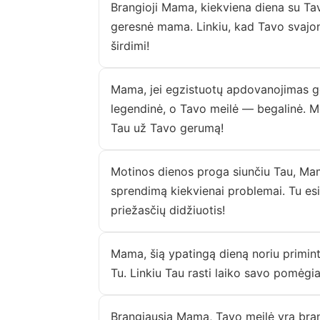
Brangioji Mama, kiekviena diena su Tav
geresnė mama. Linkiu, kad Tavo svajonė
širdimi!
Mama, jei egzistuotų apdovanojimas ge
legendinė, o Tavo meilė — begalinė. Mo
Tau už Tavo gerumą!
Motinos dienos proga siunčiu Tau, Mama,
sprendimą kiekvienai problemai. Tu es
priežasčių didžiuotis!
Mama, šią ypatingą dieną noriu priminti
Tu. Linkiu Tau rasti laiko savo pomėgia
Brangiausia Mama, Tavo meilė yra brang