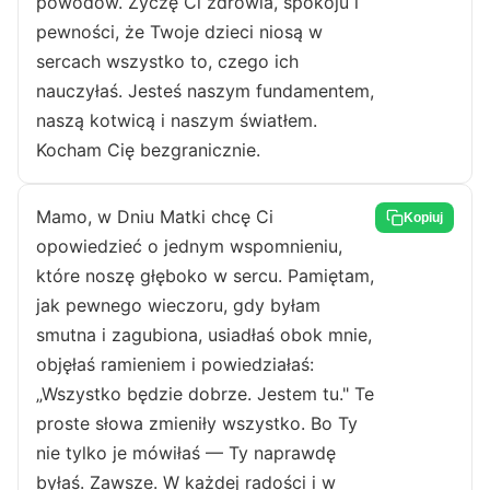
powodów. Życzę Ci zdrowia, spokoju i
pewności, że Twoje dzieci niosą w
sercach wszystko to, czego ich
nauczyłaś. Jesteś naszym fundamentem,
naszą kotwicą i naszym światłem.
Kocham Cię bezgranicznie.
Mamo, w Dniu Matki chcę Ci
Kopiuj
opowiedzieć o jednym wspomnieniu,
które noszę głęboko w sercu. Pamiętam,
jak pewnego wieczoru, gdy byłam
smutna i zagubiona, usiadłaś obok mnie,
objęłaś ramieniem i powiedziałaś:
„Wszystko będzie dobrze. Jestem tu." Te
proste słowa zmieniły wszystko. Bo Ty
nie tylko je mówiłaś — Ty naprawdę
byłaś. Zawsze. W każdej radości i w