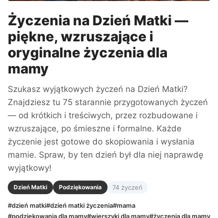
Życzenia na Dzień Matki —
piękne, wzruszające i
oryginalne życzenia dla
mamy
Szukasz wyjątkowych życzeń na Dzień Matki?
Znajdziesz tu 75 starannie przygotowanych życzeń
— od krótkich i treściwych, przez rozbudowane i
wzruszające, po śmieszne i formalne. Każde
życzenie jest gotowe do skopiowania i wysłania
mamie. Spraw, by ten dzień był dla niej naprawdę
wyjątkowy!
Dzień Matki
Podziękowania
74 życzeń
#dzień matki
#dzień matki życzenia
#mama
#podziękowania dla mamy
#wierszyki dla mamy
#życzenia dla mamy