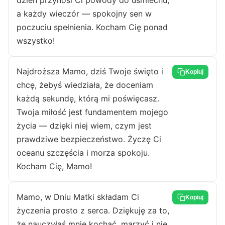
dzień przynosi Ci powody do uśmiechu,
a każdy wieczór — spokojny sen w
poczuciu spełnienia. Kocham Cię ponad
wszystko!
Najdroższa Mamo, dziś Twoje święto i
Kopiuj
chcę, żebyś wiedziała, że doceniam
każdą sekundę, którą mi poświęcasz.
Twoja miłość jest fundamentem mojego
życia — dzięki niej wiem, czym jest
prawdziwe bezpieczeństwo. Życzę Ci
oceanu szczęścia i morza spokoju.
Kocham Cię, Mamo!
Mamo, w Dniu Matki składam Ci
Kopiuj
życzenia prosto z serca. Dziękuję za to,
że nauczyłaś mnie kochać, marzyć i nie