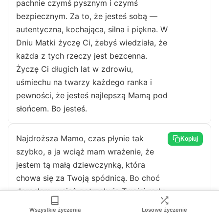
pachnie czymś pysznym i czymś
bezpiecznym. Za to, że jesteś sobą —
autentyczna, kochająca, silna i piękna. W
Dniu Matki życzę Ci, żebyś wiedziała, że
każda z tych rzeczy jest bezcenna.
Życzę Ci długich lat w zdrowiu,
uśmiechu na twarzy każdego ranka i
pewności, że jesteś najlepszą Mamą pod
słońcem. Bo jesteś.
Najdroższa Mamo, czas płynie tak
Kopiuj
szybko, a ja wciąż mam wrażenie, że
jestem tą małą dziewczynką, która
chowa się za Twoją spódnicą. Bo choć
dorosłam, wciąż potrzebuję Twojej rady,
Twojego wsparcia i Twojego ciepła.
Wszystkie życzenia
Losowe życzenie
Wciąż szukam w Twoich oczach