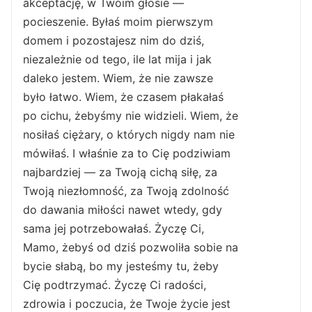
akceptację, w Twoim głosie —
pocieszenie. Byłaś moim pierwszym
domem i pozostajesz nim do dziś,
niezależnie od tego, ile lat mija i jak
daleko jestem. Wiem, że nie zawsze
było łatwo. Wiem, że czasem płakałaś
po cichu, żebyśmy nie widzieli. Wiem, że
nosiłaś ciężary, o których nigdy nam nie
mówiłaś. I właśnie za to Cię podziwiam
najbardziej — za Twoją cichą siłę, za
Twoją niezłomność, za Twoją zdolność
do dawania miłości nawet wtedy, gdy
sama jej potrzebowałaś. Życzę Ci,
Mamo, żebyś od dziś pozwoliła sobie na
bycie słabą, bo my jesteśmy tu, żeby
Cię podtrzymać. Życzę Ci radości,
zdrowia i poczucia, że Twoje życie jest