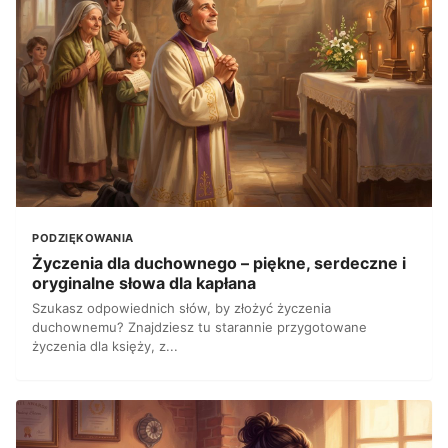
PODZIĘKOWANIA
Życzenia dla duchownego – piękne, serdeczne i
oryginalne słowa dla kapłana
Szukasz odpowiednich słów, by złożyć życzenia
duchownemu? Znajdziesz tu starannie przygotowane
życzenia dla księży, z...