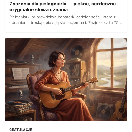
Życzenia dla pielęgniarki — piękne, serdeczne i
oryginalne słowa uznania
Pielęgniarki to prawdziwe bohaterki codzienności, które z
oddaniem i troską opiekują się pacjentami. Znajdziesz tu 75...
GRATULACJE