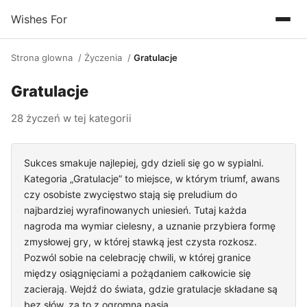
Wishes For
Strona glowna
Życzenia
Gratulacje
Gratulacje
28 życzeń w tej kategorii
Sukces smakuje najlepiej, gdy dzieli się go w sypialni.
Kategoria „Gratulacje” to miejsce, w którym triumf, awans
czy osobiste zwycięstwo stają się preludium do
najbardziej wyrafinowanych uniesień. Tutaj każda
nagroda ma wymiar cielesny, a uznanie przybiera formę
zmysłowej gry, w której stawką jest czysta rozkosz.
Pozwól sobie na celebrację chwili, w której granice
między osiągnięciami a pożądaniem całkowicie się
zacierają. Wejdź do świata, gdzie gratulacje składane są
bez słów, za to z ogromną pasją.