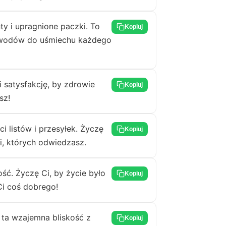
y i upragnione paczki. To
Kopiuj
 powodów do uśmiechu każdego
 satysfakcję, by zdrowie
Kopiuj
sz!
i listów i przesyłek. Życzę
Kopiuj
zi, których odwiedzasz.
ść. Życzę Ci, by życie było
Kopiuj
Ci coś dobrego!
y ta wzajemna bliskość z
Kopiuj