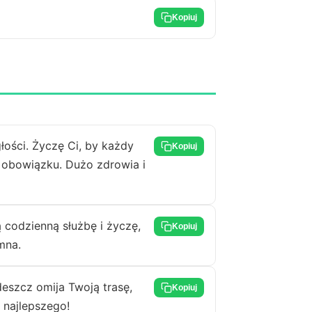
Kopiuj
łości. Życzę Ci, by każdy
Kopiuj
 obowiązku. Dużo zdrowia i
ą codzienną służbę i życzę,
Kopiuj
mna.
 deszcz omija Twoją trasę,
Kopiuj
 najlepszego!