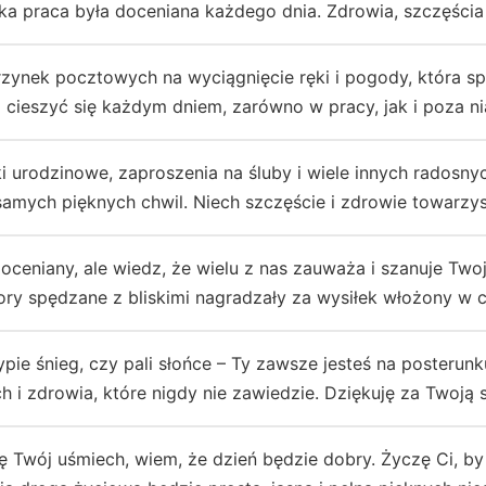
ka praca była doceniana każdego dnia. Zdrowia, szczęścia
krzynek pocztowych na wyciągnięcie ręki i pogody, która s
i cieszyć się każdym dniem, zarówno w pracy, jak i poza n
tki urodzinowe, zaproszenia na śluby i wiele innych radosn
 samych pięknych chwil. Niech szczęście i zdrowie towarzy
ceniany, ale wiedz, że wielu z nas zauważa i szanuje Two
zory spędzane z bliskimi nagradzały za wysiłek włożony w c
pie śnieg, czy pali słońce – Ty zawsze jesteś na posterun
ch i zdrowia, które nigdy nie zawiedzie. Dziękuję za Twoją 
 Twój uśmiech, wiem, że dzień będzie dobry. Życzę Ci, by 