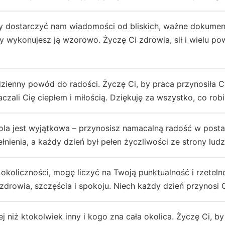
y dostarczyć nam wiadomości od bliskich, ważne dokument
Ty wykonujesz ją wzorowo. Życzę Ci zdrowia, sił i wielu
zienny powód do radości. Życzę Ci, by praca przynosiła Ci
aczali Cię ciepłem i miłością. Dziękuję za wszystko, co robi
la jest wyjątkowa – przynosisz namacalną radość w postac
łnienia, a każdy dzień był pełen życzliwości ze strony lud
okoliczności, mogę liczyć na Twoją punktualność i rzetelno
zdrowia, szczęścia i spokoju. Niech każdy dzień przynosi 
iej niż ktokolwiek inny i kogo zna cała okolica. Życzę Ci, b