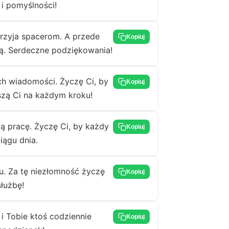
 i pomyślności!
przyja spacerom. A przede
Kopiuj
ią. Serdeczne podziękowania!
ych wiadomości. Życzę Ci, by
Kopiuj
szą Ci na każdym kroku!
ją pracę. Życzę Ci, by każdy
Kopiuj
iągu dnia.
ku. Za tę niezłomność życzę
Kopiuj
służbę!
i Tobie ktoś codziennie
Kopiuj