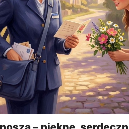
onosza – piękne, serdeczn