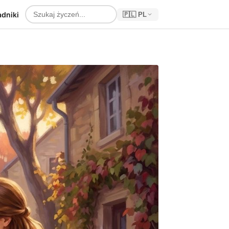
adniki
🇵🇱 PL