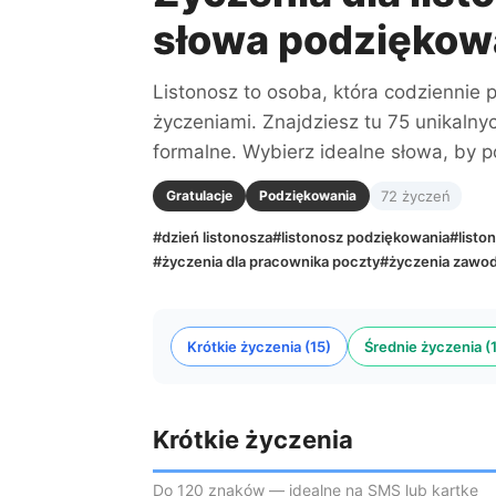
słowa podziękow
Listonosz to osoba, która codziennie 
życzeniami. Znajdziesz tu 75 unikalny
formalne. Wybierz idealne słowa, by 
Gratulacje
Podziękowania
72 życzeń
#dzień listonosza
#listonosz podziękowania
#listo
#życzenia dla pracownika poczty
#życzenia zawo
Krótkie życzenia (15)
Średnie życzenia (
Krótkie życzenia
Do 120 znaków — idealne na SMS lub kartkę