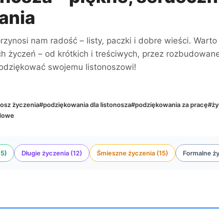
ania
przynosi nam radość – listy, paczki i dobre wieści. Wa
ch życzeń – od krótkich i treściwych, przez rozbudowane
podziękować swojemu listonoszowi!
nosz życzenia
#podziękowania dla listonosza
#podziękowania za pracę
#ży
dowe
15)
Długie życzenia (12)
Śmieszne życzenia (15)
Formalne ży